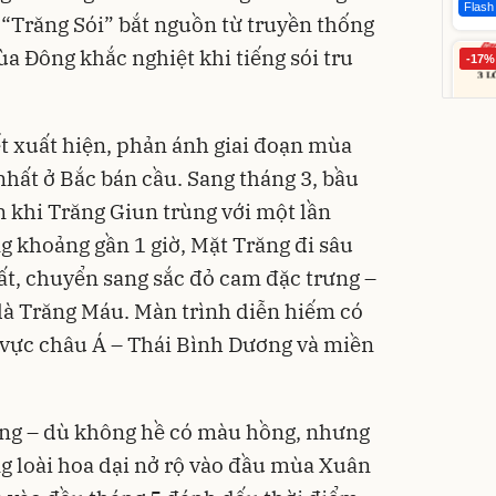
Flash
 “Trăng Sói” bắt nguồn từ truyền thống
a Đông khắc nghiệt khi tiếng sói tru
-17%
t xuất hiện, phản ánh giai đoạn mùa
nhất ở Bắc bán cầu. Sang tháng 3, bầu
Bạt p
n khi Trăng Giun trùng với một lần
cấp, 
lớp
g khoảng gần 1 giờ, Mặt Trăng đi sâu
392.0
325
ất, chuyển sang sắc đỏ cam đặc trưng –
Đã bá
là Trăng Máu. Màn trình diễn hiếm có
u vực châu Á – Thái Bình Dương và miền
ng – dù không hề có màu hồng, nhưng
ng loài hoa dại nở rộ vào đầu mùa Xuân