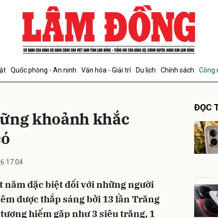
bình luận
ật
Quốc phòng - An ninh
Văn hóa - Giải trí
Du lịch
Chính sách
Công 
ĐỌC T
hững khoảnh khắc
có
6 17:04
Hủy
G
 năm đặc biệt đối với những người
 đêm được thắp sáng bởi 13 lần Trăng
 tượng hiếm gặp như 3 siêu trăng, 1