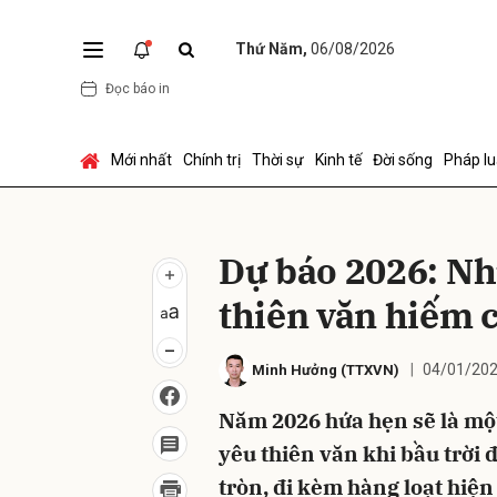
Thứ Năm,
06/08/2026
Đọc báo in
Gửi 
Mới nhất
Chính trị
Thời sự
Kinh tế
Đời sống
Pháp lu
Dự báo 2026: N
thiên văn hiếm 
04/01/202
Minh Hưởng
(TTXVN)
Năm 2026 hứa hẹn sẽ là một
yêu thiên văn khi bầu trời
tròn, đi kèm hàng loạt hiện