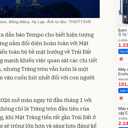
nion, Đông Attica, Hy Lạp. Ảnh tư liệu: THX/TTXVN
Bơm 
ta dẫn báo Tempo cho biết hiện tượng
Ô Tô 
MEDI
2.690
răng nằm đối diện hoàn toàn với Mặt
12.0
1.3
hiến toàn bộ bề mặt hướng về Trái Đất
Hot D
 mạnh khiến việc quan sát các chi tiết
Unm
, nhưng Trăng tròn vẫn luôn là một
Máy 
-62%
Enche
n văn cuốn hút nhất đối với con người
dao 
400.0
151
Sale 
2026 mở màn ngay từ đầu tháng 1 với
Unm
không chỉ là Trăng tròn đầu tiên của
Máy 
-28%
cây E
, khi Mặt Trăng tiến rất gần Trái Đất ở
1855
3.000
2.1
ng sẽ trông lớn hơn và sáng hơn đáng kể