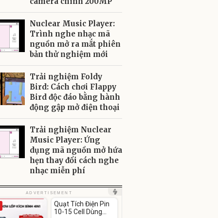
camera chính 200MP
Nuclear Music Player:
Trình nghe nhạc mã
nguồn mở ra mắt phiên
bản thử nghiệm mới
Trải nghiệm Foldy
Bird: Cách chơi Flappy
Bird độc đáo bằng hành
động gập mở điện thoại
Trải nghiệm Nuclear
Music Player: Ứng
dụng mã nguồn mở hứa
hẹn thay đổi cách nghe
nhạc miễn phí
Unmute
ADVERTISEMENT
Quạt Tích Điện Pin
-54%
10-15 Cell Dùng