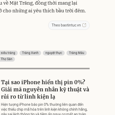
u về Mặt Trăng, đồng thời mang lại
 cho những ai yêu thích bầu trời đêm.
Theo baotintuc.vn
siêu trăng
Trăng Xanh
nguyệt thực
Trăng Máu
 Thợ Săn
Tại sao iPhone hiển thị pin 0%?
Giải mã nguyên nhân kỹ thuật và
rủi ro từ linh kiện lạ
Hiện tượng iPhone báo pin 0% thường liên quan đến
việc thiếu chip mã hóa trên linh kiện không chính hãng,
gây sai lệch thông tin và tiềm ẩn nguy cơ mất an toàn.