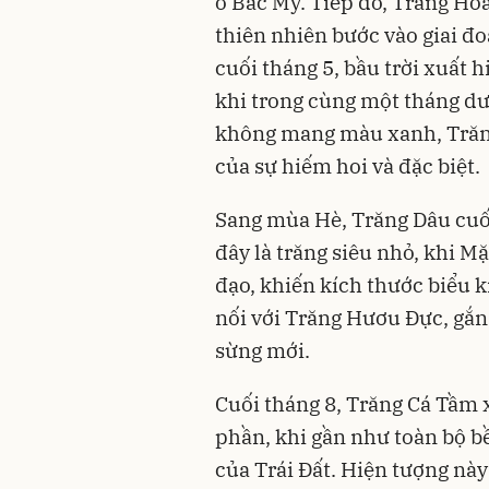
ở Bắc Mỹ. Tiếp đó, Trăng Ho
thiên nhiên bước vào giai đ
cuối tháng 5, bầu trời xuất
khi trong cùng một tháng dươ
không mang màu xanh, Trăn
của sự hiếm hoi và đặc biệt.
Sang mùa Hè, Trăng Dâu cuối
đây là trăng siêu nhỏ, khi Mặ
đạo, khiến kích thước biểu 
nối với Trăng Hươu Đực, gắn
sừng mới.
Cuối tháng 8, Trăng Cá Tầm 
phần, khi gần như toàn bộ b
của Trái Đất. Hiện tượng này