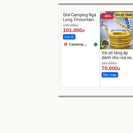
Unmute
Ghế Camping Ngả
-49%
-56%
Lưng Tmountain
Gấp Gọn
199.000
đ
101.000
đ
Giá tốt
Camping
Store99
Vòi xịt tăng áp
dành cho rửa xe,
tưới cây
161.000
đ
70.000
đ
Bán chạy