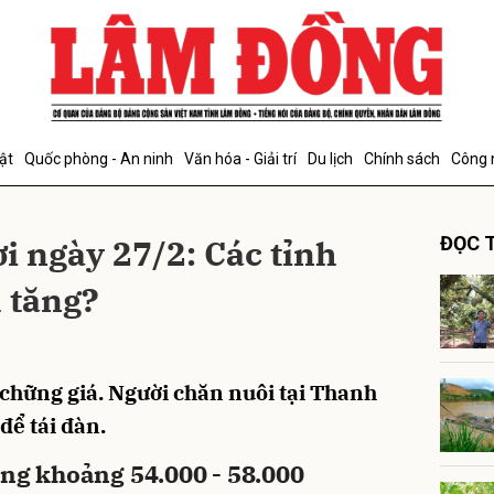
bình luận
ật
Quốc phòng - An ninh
Văn hóa - Giải trí
Du lịch
Chính sách
Công 
i ngày 27/2: Các tỉnh
ĐỌC T
 tăng?
Hủy
G
 chững giá. Người chăn nuôi tại Thanh
để tái đàn.
ong khoảng 54.000 - 58.000