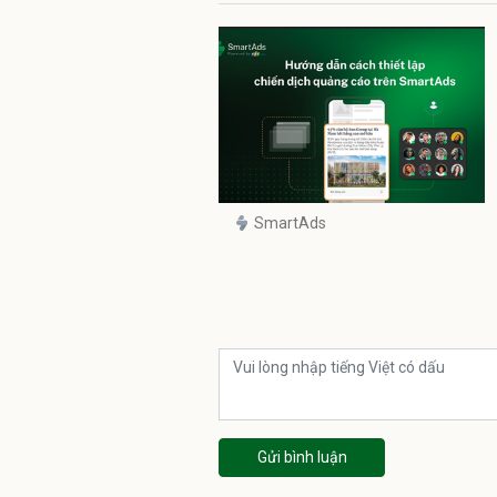
SmartAds
Gửi bình luận