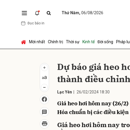
Thứ Năm,
06/08/2026
Đọc báo in
Gửi 
Mới nhất
Chính trị
Thời sự
Kinh tế
Đời sống
Pháp lu
Dự báo giá heo hơ
thành điều chỉnh
Lạc Yên
|
26/02/2024 18:30
Giá heo hơi hôm nay (26/2)
Hóa chuẩn bị các điều kiện 
Giá heo hơi hôm nay tr