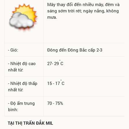
Mây thay đổi đến nhiều mây, đêm và
sáng sớm trời rét; ngày nắng, không
mưa.
- Gió:
Đông đến Đông Bắc cấp 2-3
°
- Nhiệt độ cao
27- 29
C
nhất từ:
°
- Nhiệt độ thấp
15 - 17
C
nhất từ:
- Độ ẩm trung
70 - 75%
bình:
TẠI
THỊ TRẤN ĐẮK MIL