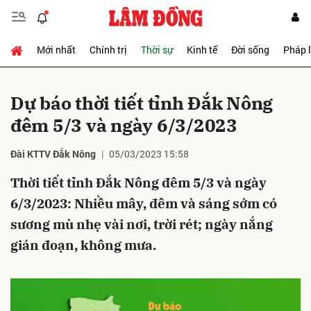
Mới nhất
Chính trị
Thời sự
Kinh tế
Đời sống
Pháp 
Gửi bình luận
Dự báo thời tiết tỉnh Đắk Nông
đêm 5/3 và ngày 6/3/2023
Đài KTTV Đắk Nông
05/03/2023 15:58
Thời tiết tỉnh Đắk Nông đêm 5/3 và ngày
6/3/2023: Nhiều mây, đêm và sáng sớm có
Hủy
Gửi
sương mù nhẹ vài nơi, trời rét; ngày nắng
gián đoạn, không mưa.