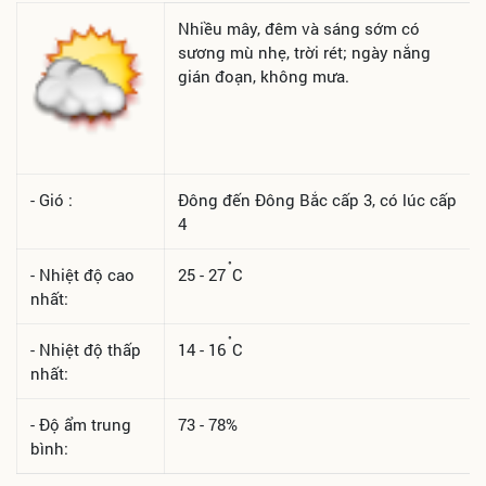
Nhiều mây, đêm và sáng sớm có
sương mù nhẹ, trời rét; ngày nắng
gián đoạn, không mưa.
- Gió :
Đông đến Đông Bắc cấp 3, có lúc cấp
4
°
- Nhiệt độ cao
25 - 27
C
nhất:
°
- Nhiệt độ thấp
14 - 16
C
nhất:
- Độ ẩm trung
73 - 78%
bình: