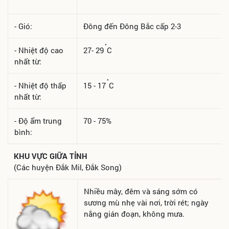
- Gió:
Đông đến Đông Bắc cấp 2-3
°
- Nhiệt độ cao
27- 29
C
nhất từ:
°
- Nhiệt độ thấp
15 - 17
C
nhất từ:
- Độ ẩm trung
70 - 75%
bình:
KHU VỰC GIỮA TỈNH
(Các huyện Đắk Mil, Đắk Song)
Nhiều mây, đêm và sáng sớm có
sương mù nhẹ vài nơi, trời rét; ngày
nắng gián đoạn, không mưa.