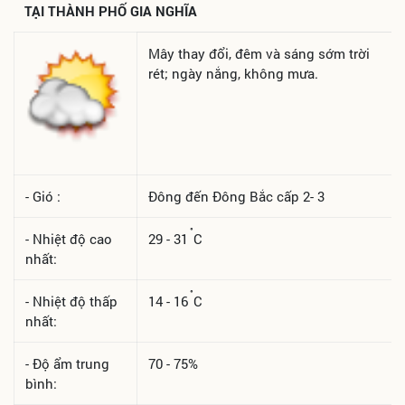
TẠI THÀNH PHỐ
GIA NGHĨA
Mây thay đổi, đêm và sáng sớm trời
rét; ngày nắng, không mưa.
- Gió :
Đông đến Đông Bắc cấp 2- 3
°
- Nhiệt độ cao
29 - 31
C
nhất:
°
- Nhiệt độ thấp
14 - 16
C
nhất:
- Độ ẩm trung
70 - 75%
bình: