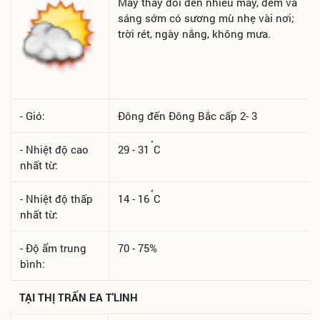
Mây thay đổi đến nhiều mây, đêm và
sáng sớm có sương mù nhẹ vài nơi;
trời rét, ngày nắng, không mưa.
- Gió:
Đông đến Đông Bắc cấp 2- 3
°
- Nhiệt độ cao
29 - 31
C
nhất từ:
°
- Nhiệt độ thấp
14 - 16
C
nhất từ:
- Độ ẩm trung
70 - 75%
bình:
TẠI
THỊ TRẤN EA T'LINH