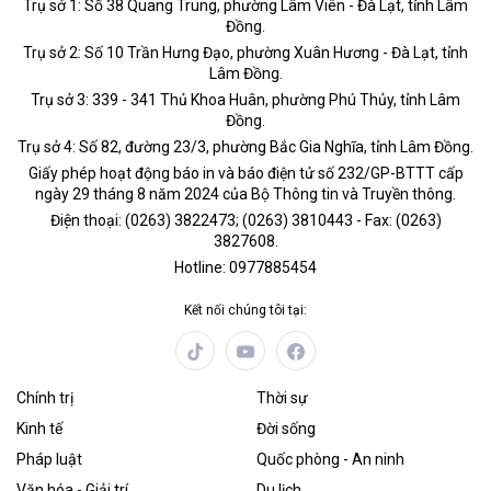
Trụ sở 1: Số 38 Quang Trung, phường Lâm Viên - Đà Lạt, tỉnh Lâm
Đồng.
Trụ sở 2: Số 10 Trần Hưng Đạo, phường Xuân Hương - Đà Lạt, tỉnh
Lâm Đồng.
Trụ sở 3: 339 - 341 Thủ Khoa Huân, phường Phú Thủy, tỉnh Lâm
Đồng.
Trụ sở 4: Số 82, đường 23/3, phường Bắc Gia Nghĩa, tỉnh Lâm Đồng.
Giấy phép hoạt động báo in và báo điện tử số 232/GP-BTTT cấp
ngày 29 tháng 8 năm 2024 của Bộ Thông tin và Truyền thông.
Điện thoại: (0263) 3822473; (0263) 3810443 - Fax: (0263)
3827608.
Hotline: 0977885454
Kết nối chúng tôi tại:
Chính trị
Thời sự
Kinh tế
Đời sống
Pháp luật
Quốc phòng - An ninh
Văn hóa - Giải trí
Du lịch