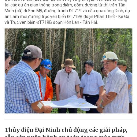
tại các dự án giao thông trọng điểm, gồm: đường từ thị trấn Tân
Minh (cũ) đi Sơn Mỹ; đường tránh ĐT719 và cầu qua sông Dinh; dự
án Làm mới đường trục ven biển ĐT719B đoạn Phan Thiết - Kê Gà
và Trục ven biển ĐT719B đoạn Hòn Lan - Tân Hải.
Thủy điện Đại Ninh chủ động các giải pháp,