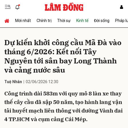
Mới nhất
Chính trị
Thời sự
Kinh tế
Đời sống
Pháp l
Gửi bình luận
Dự kiến khởi công cầu Mã Đà vào
tháng 6/2026: Kết nối Tây
Nguyên tới sân bay Long Thành
và cảng nước sâu
Tuệ Nhân
02/06/2026 12:30
Hủy
Gửi
Công trình dài 583m với quy mô 8 làn xe thay
thế cây cầu đã sập 50 năm, tạo hành lang vận
tải huyết mạch liên thông với đường Vành đai
4 TP.HCM và cụm cảng Cái Mép.