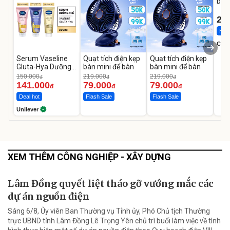
bé 
1-9 
22
Hot 
Cecil
Serum Vaseline
Quạt tích điện kẹp
Quạt tích điện kẹp
Gluta-Hya Dưỡng
bàn mini để bàn
bàn mini để bàn
Da Sáng Mịn Sau 7
150.000
219.000
219.000
đ
đ
đ
Ngày
141.000
79.000
79.000
đ
đ
đ
Deal hot
Flash Sale
Flash Sale
Unilever
XEM THÊM CÔNG NGHIỆP - XÂY DỰNG
Lâm Đồng quyết liệt tháo gỡ vướng mắc các
dự án nguồn điện
Sáng 6/8, Ủy viên Ban Thường vụ Tỉnh ủy, Phó Chủ tịch Thường
trực UBND tỉnh Lâm Đồng Lê Trọng Yên chủ trì buổi làm việc về tình