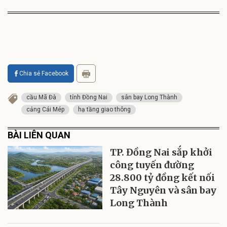
Chia sẻ Facebook
cầu Mã Đà
tỉnh Đồng Nai
sân bay Long Thành
cảng Cái Mép
hạ tầng giao thông
BÀI LIÊN QUAN
TP. Đồng Nai sắp khởi
công tuyến đường
28.800 tỷ đồng kết nối
Tây Nguyên và sân bay
Long Thành