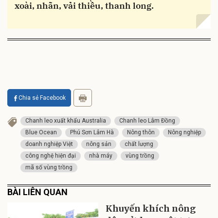
xoài, nhãn, vải thiều, thanh long.
Chia sẻ Facebook
Chanh leo xuất khẩu Australia
Chanh leo Lâm Đồng
Blue Ocean
Phú Sơn Lâm Hà
Nông thôn
Nông nghiệp
doanh nghiệp Việt
nông sản
chất lượng
công nghệ hiện đại
nhà máy
vùng trồng
mã số vùng trồng
BÀI LIÊN QUAN
Khuyến khích nông