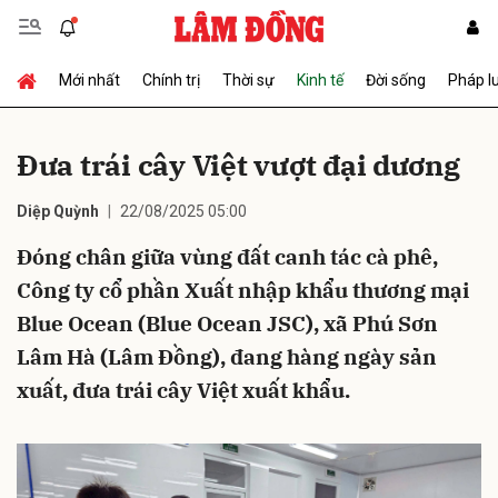
Mới nhất
Chính trị
Thời sự
Kinh tế
Đời sống
Pháp l
Gửi bình luận
Đưa trái cây Việt vượt đại dương
Diệp Quỳnh
22/08/2025 05:00
Đóng chân giữa vùng đất canh tác cà phê,
Công ty cổ phần Xuất nhập khẩu thương mại
Blue Ocean (Blue Ocean JSC), xã Phú Sơn
Hủy
Gửi
Lâm Hà (Lâm Đồng), đang hàng ngày sản
xuất, đưa trái cây Việt xuất khẩu.