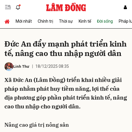
Mới nhất
Chính trị
Thời sự
Kinh tế
Đời sống
Pháp l
Gửi bình luận
Đức An đẩy mạnh phát triển kinh
tế, nâng cao thu nhập người dân
18/12/2025 08:35
Linh Thư
Xã Đức An (Lâm Đồng) triển khai nhiều giải
pháp nhằm phát huy tiềm năng, lợi thế của
Hủy
Gửi
địa phương góp phần phát triển kinh tế, nâng
cao thu nhập cho người dân.
Nâng cao giá trị nông sản