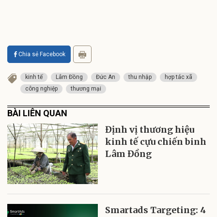
Chia sẻ Facebook
kinh tế
Lâm Đồng
Đức An
thu nhập
hợp tác xã
công nghiệp
thương mại
BÀI LIÊN QUAN
Định vị thương hiệu
kinh tế cựu chiến binh
Lâm Đồng
Smartads Targeting: 4