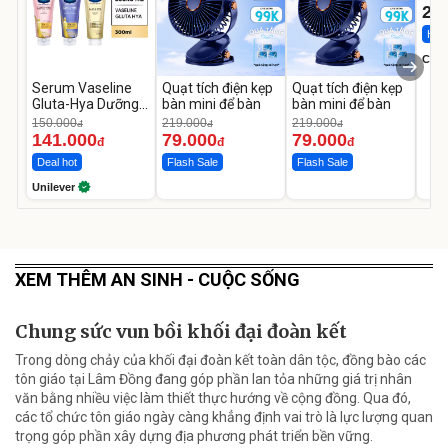
22
Hot 
Cecil
Serum Vaseline
Quạt tích điện kẹp
Quạt tích điện kẹp
Gluta-Hya Dưỡng
bàn mini để bàn
bàn mini để bàn
Da Sáng Mịn Sau 7
150.000
219.000
219.000
đ
đ
đ
Ngày
141.000
79.000
79.000
đ
đ
đ
Deal hot
Flash Sale
Flash Sale
Unilever
XEM THÊM AN SINH - CUỘC SỐNG
Chung sức vun bồi khối đại đoàn kết
Trong dòng chảy của khối đại đoàn kết toàn dân tộc, đồng bào các
tôn giáo tại Lâm Đồng đang góp phần lan tỏa những giá trị nhân
văn bằng nhiều việc làm thiết thực hướng về cộng đồng. Qua đó,
các tổ chức tôn giáo ngày càng khẳng định vai trò là lực lượng quan
trọng góp phần xây dựng địa phương phát triển bền vững.