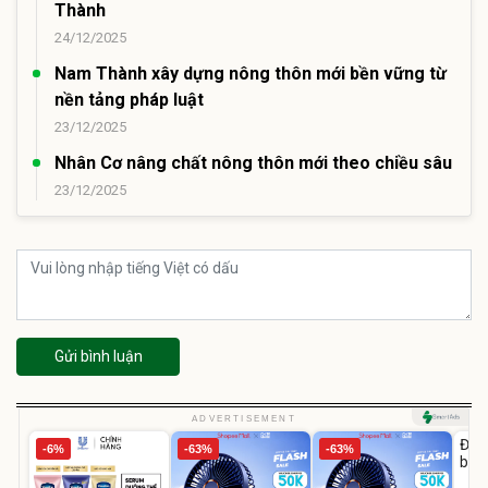
Thành
24/12/2025
Nam Thành xây dựng nông thôn mới bền vững từ
nền tảng pháp luật
23/12/2025
Nhân Cơ nâng chất nông thôn mới theo chiều sâu
23/12/2025
Gửi bình luận
U
ADVERTISEMENT
Đai 
-6%
-63%
-63%
bé 
1-9 