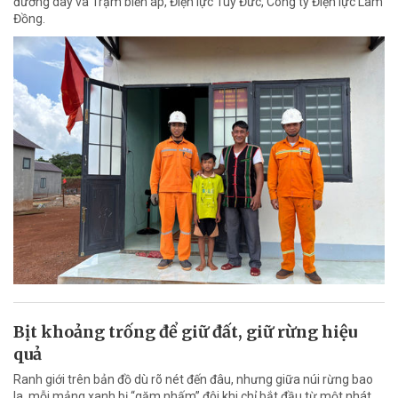
đường dây và Trạm biến áp, Điện lực Tuy Đức, Công ty Điện lực Lâm
Đồng.
Bịt khoảng trống để giữ đất, giữ rừng hiệu
quả
Ranh giới trên bản đồ dù rõ nét đến đâu, nhưng giữa núi rừng bao
la, mỗi mảng xanh bị “gặm nhấm” đôi khi chỉ bắt đầu từ một nhát