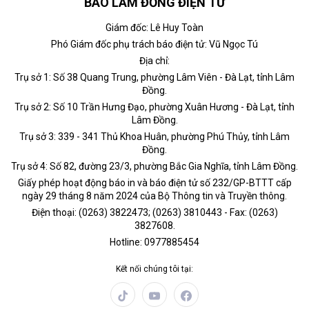
BÁO LÂM ĐỒNG ĐIỆN TỬ
Giám đốc: Lê Huy Toàn
Phó Giám đốc phụ trách báo điện tử: Vũ Ngọc Tú
Địa chỉ:
Trụ sở 1: Số 38 Quang Trung, phường Lâm Viên - Đà Lạt, tỉnh Lâm
Đồng.
Trụ sở 2: Số 10 Trần Hưng Đạo, phường Xuân Hương - Đà Lạt, tỉnh
Lâm Đồng.
Trụ sở 3: 339 - 341 Thủ Khoa Huân, phường Phú Thủy, tỉnh Lâm
Đồng.
Trụ sở 4: Số 82, đường 23/3, phường Bắc Gia Nghĩa, tỉnh Lâm Đồng.
Giấy phép hoạt động báo in và báo điện tử số 232/GP-BTTT cấp
ngày 29 tháng 8 năm 2024 của Bộ Thông tin và Truyền thông.
Điện thoại: (0263) 3822473; (0263) 3810443 - Fax: (0263)
3827608.
Hotline: 0977885454
Kết nối chúng tôi tại: