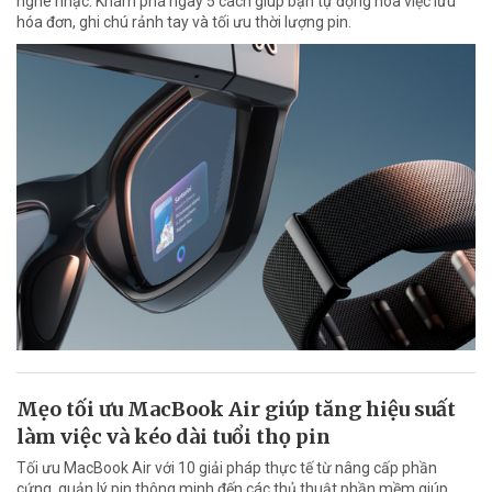
nghe nhạc. Khám phá ngay 5 cách giúp bạn tự động hóa việc lưu
hóa đơn, ghi chú rảnh tay và tối ưu thời lượng pin.
Mẹo tối ưu MacBook Air giúp tăng hiệu suất
làm việc và kéo dài tuổi thọ pin
Tối ưu MacBook Air với 10 giải pháp thực tế từ nâng cấp phần
cứng, quản lý pin thông minh đến các thủ thuật phần mềm giúp