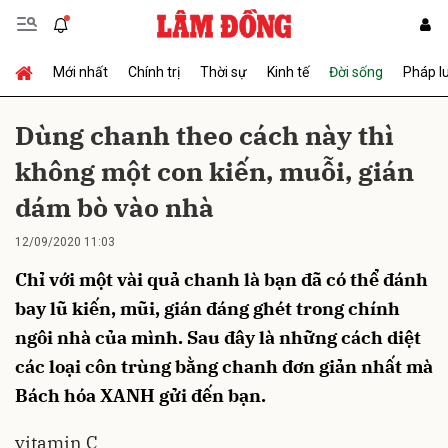
Mới nhất
Chính trị
Thời sự
Kinh tế
Đời sống
Pháp l
Gửi bình luận
Dùng chanh theo cách này thì
không một con kiến, muỗi, gián
dám bò vào nhà
12/09/2020 11:03
Chỉ với một vài quả chanh là bạn đã có thể đánh
Hủy
Gửi
bay lũ kiến, mũi, gián đáng ghét trong chính
ngôi nhà của mình. Sau đây là những cách diệt
các loại côn trùng bằng chanh đơn giản nhất mà
Bách hóa XANH gửi đến bạn.
vitamin C