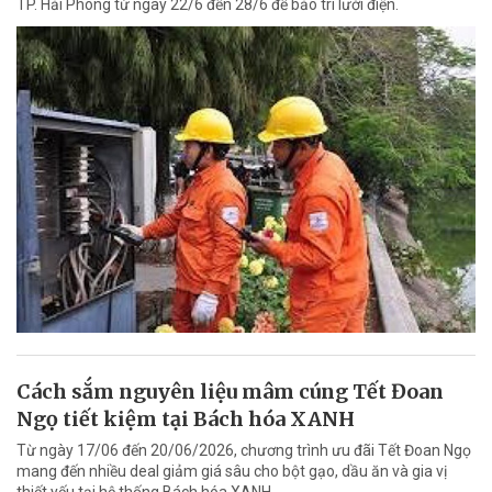
TP. Hải Phòng từ ngày 22/6 đến 28/6 để bảo trì lưới điện.
Cách sắm nguyên liệu mâm cúng Tết Đoan
Ngọ tiết kiệm tại Bách hóa XANH
Từ ngày 17/06 đến 20/06/2026, chương trình ưu đãi Tết Đoan Ngọ
mang đến nhiều deal giảm giá sâu cho bột gạo, dầu ăn và gia vị
thiết yếu tại hệ thống Bách hóa XANH.