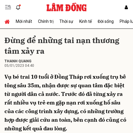
Mới nhất
Chính trị
Thời sự
Kinh tế
Đời sống
Pháp l
Gửi bình luận
Đừng để những tai nạn thương
tâm xảy ra
THANH QUANG
05/01/2023 04:40
Vụ bé trai 10 tuổi ở Đồng Tháp rơi xuống trụ bê
tông sâu 35m, nhận được sự quan tâm đặc biệt
Hủy
Gửi
từ người dân cả nước. Trước đó đã từng xảy ra
rất nhiều vụ trẻ em gặp nạn rơi xuống hố sâu
của các công trình xây dựng, có những trường
hợp được giải cứu an toàn, bên cạnh đó cũng có
những kết quả đau lòng.