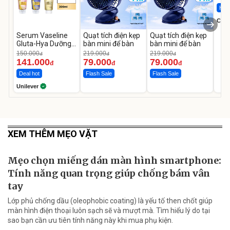
Hot 
Cecil
Serum Vaseline
Quạt tích điện kẹp
Quạt tích điện kẹp
Gluta-Hya Dưỡng
bàn mini để bàn
bàn mini để bàn
Da Sáng Mịn Sau 7
150.000
219.000
219.000
đ
đ
đ
Ngày
141.000
79.000
79.000
đ
đ
đ
Deal hot
Flash Sale
Flash Sale
Unilever
XEM THÊM MẸO VẶT
Mẹo chọn miếng dán màn hình smartphone:
Tính năng quan trọng giúp chống bám vân
tay
Lớp phủ chống dầu (oleophobic coating) là yếu tố then chốt giúp
màn hình điện thoại luôn sạch sẽ và mượt mà. Tìm hiểu lý do tại
sao bạn cần ưu tiên tính năng này khi mua phụ kiện.