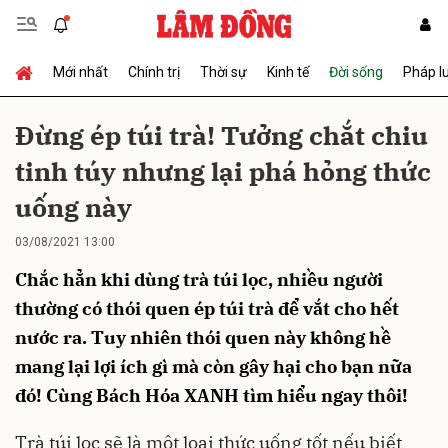
Mới nhất
Chính trị
Thời sự
Kinh tế
Đời sống
Pháp l
Gửi bình luận
Đừng ép túi trà! Tưởng chắt chiu
tinh túy nhưng lại phá hỏng thức
uống này
03/08/2021 13:00
Chắc hẳn khi dùng trà túi lọc, nhiều người
Hủy
Gửi
thường có thói quen ép túi trà để vắt cho hết
nước ra. Tuy nhiên thói quen này không hề
mang lại lợi ích gì mà còn gây hại cho bạn nữa
đó! Cùng Bách Hóa XANH tìm hiểu ngay thôi!
Trà túi lọc
sẽ là một loại thức uống tốt nếu biết