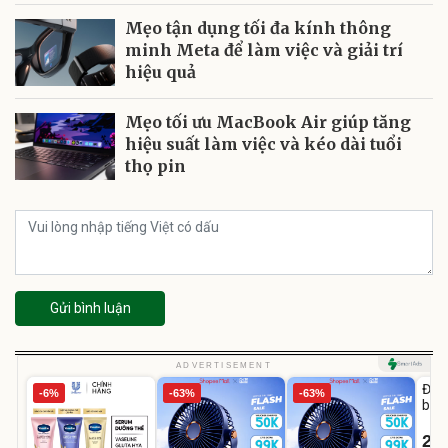
Mẹo tận dụng tối đa kính thông
minh Meta để làm việc và giải trí
hiệu quả
Mẹo tối ưu MacBook Air giúp tăng
hiệu suất làm việc và kéo dài tuổi
thọ pin
Gửi bình luận
U
ADVERTISEMENT
Đai 
-6%
-63%
-63%
bé 
1-9 
22