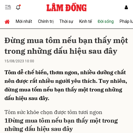
Mới nhất
Chính trị
Thời sự
Kinh tế
Đời sống
Pháp l
Gửi bình luận
Đừng mua tôm nếu bạn thấy một
trong những dấu hiệu sau đây
15/08/2023 10:00
Tôm dễ chế biến, thơm ngon, nhiều dưỡng chất
nên được rất nhiều người yêu thích. Tuy nhiên,
đừng mua tốm nếu bạn thấy một trong những
Hủy
Gửi
dấu hiệu sau đây.
Tôm
sức khỏe
chọn được tôm tươi ngon
1
Đừng mua tôm nếu bạn thấy một trong
những dấu hiệu sau đây