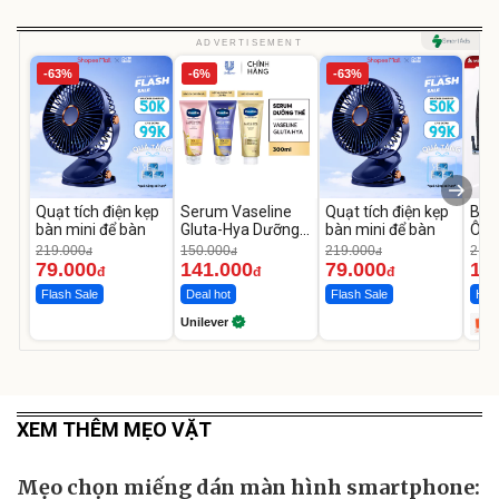
ADVERTISEMENT
-63%
-6%
-63%
Quạt tích điện kẹp
Serum Vaseline
Quạt tích điện kẹp
Bơm
bàn mini để bàn
Gluta-Hya Dưỡng
bàn mini để bàn
Ô T
Da Sáng Mịn Sau 7
MED
219.000
150.000
219.000
2.69
đ
đ
đ
Ngày
12.
79.000
141.000
79.000
1.
đ
đ
đ
Flash Sale
Deal hot
Flash Sale
Hot 
Unilever
XEM THÊM MẸO VẶT
Mẹo chọn miếng dán màn hình smartphone: