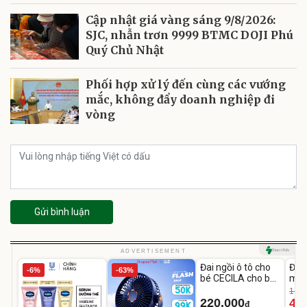
Cập nhật giá vàng sáng 9/8/2026:
SJC, nhẫn trơn 9999 BTMC DOJI Phú
Quý Chủ Nhật
Phối hợp xử lý đến cùng các vướng
mắc, không đẩy doanh nghiệp đi
vòng
Gửi bình luận
Unmute
U
ADVERTISEMENT
Đai ngồi ô tô cho
Đèn
-6%
-63%
bé CECILA cho bé
mặt
1-9 tuổi
202
1.08
LED
220.000
46
đ