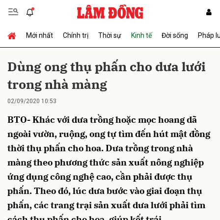
Mới nhất
Chính trị
Thời sự
Kinh tế
Đời sống
Pháp l
Gửi bình luận
Dùng ong thụ phấn cho dưa lưới
trong nhà màng
02/09/2020 10:53
BTO- Khác với dưa trồng hoặc mọc hoang dã
ngoài vườn, ruộng, ong tự tìm đến hút mật đồng
thời thụ phấn cho hoa. Dưa trồng trong nhà
Hủy
Gửi
màng theo phương thức sản xuất nông nghiệp
ứng dụng công nghệ cao, cần phải được thụ
phấn. Theo đó, lúc dưa bước vào giai đoạn thụ
phấn, các trang trại sản xuất dưa lưới phải tìm
cách thụ phấn cho hoa, giúp kết trái.