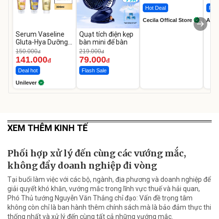
Hot Deal
Flas
Cecila Offical Store
A do
Serum Vaseline
Quạt tích điện kẹp
Gluta-Hya Dưỡng
bàn mini để bàn
Da Sáng Mịn Sau 7
150.000
219.000
đ
đ
Ngày
141.000
79.000
đ
đ
Deal hot
Flash Sale
Unilever
XEM THÊM KINH TẾ
Phối hợp xử lý đến cùng các vướng mắc,
không đẩy doanh nghiệp đi vòng
Tại buổi làm việc với các bộ, ngành, địa phương và doanh nghiệp để
giải quyết khó khăn, vướng mắc trong lĩnh vực thuế và hải quan,
Phó Thủ tướng Nguyễn Văn Thắng chỉ đạo: Vấn đề trọng tâm
không còn chỉ là ban hành thêm chính sách mà là bảo đảm thực thi
thống nhất và xử lý đến cùng tất cả những vướng mắc.