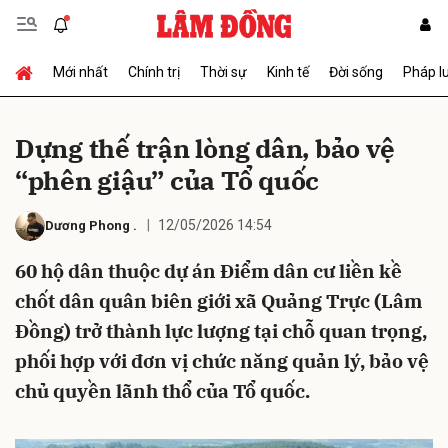
Mới nhất
Chính trị
Thời sự
Kinh tế
Đời sống
Pháp l
Gửi bình luận
Dựng thế trận lòng dân, bảo vệ
“phên giậu” của Tổ quốc
12/05/2026 14:54
Dương Phong
.
60 hộ dân thuộc dự án Điểm dân cư liền kề
chốt dân quân biên giới xã Quảng Trực (Lâm
Hủy
Gửi
Đồng) trở thành lực lượng tại chỗ quan trọng,
phối hợp với đơn vị chức năng quản lý, bảo vệ
chủ quyền lãnh thổ của Tổ quốc.