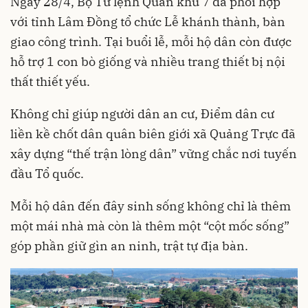
Ngày 28/4, Bộ Tư lệnh Quân khu 7 đã phối hợp
với tỉnh Lâm Đồng tổ chức Lễ khánh thành, bàn
giao công trình. Tại buổi lễ, mỗi hộ dân còn được
hỗ trợ 1 con bò giống và nhiều trang thiết bị nội
thất thiết yếu.
Không chỉ giúp người dân an cư, Điểm dân cư
liền kề chốt dân quân biên giới xã Quảng Trực đã
xây dựng “thế trận lòng dân” vững chắc nơi tuyến
đầu Tổ quốc.
Mỗi hộ dân đến đây sinh sống không chỉ là thêm
một mái nhà mà còn là thêm một “cột mốc sống”
góp phần giữ gìn an ninh, trật tự địa bàn.