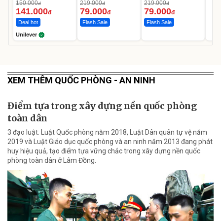
Da Sáng Mịn Sau 7
150.000
219.000
219.000
đ
đ
đ
Ngày
141.000
79.000
79.000
đ
đ
đ
Deal hot
Flash Sale
Flash Sale
Unilever
XEM THÊM QUỐC PHÒNG - AN NINH
Điểm tựa trong xây dựng nền quốc phòng
toàn dân
3 đạo luật: Luật Quốc phòng năm 2018, Luật Dân quân tự vệ năm
2019 và Luật Giáo dục quốc phòng và an ninh năm 2013 đang phát
huy hiệu quả, tạo điểm tựa vững chắc trong xây dựng nền quốc
phòng toàn dân ở Lâm Đồng.