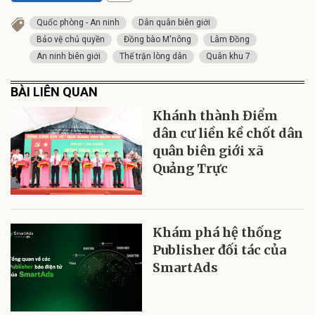
Quốc phòng - An ninh
Dân quân biên giới
Bảo vệ chủ quyền
Đồng bào M'nông
Lâm Đồng
An ninh biên giới
Thế trận lòng dân
Quân khu 7
BÀI LIÊN QUAN
Khánh thành Điểm
dân cư liền kề chốt dân
quân biên giới xã
Quảng Trực
Khám phá hệ thống
Publisher đối tác của
SmartAds