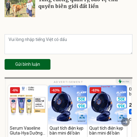
quyền biên giới đất liền
Gửi bình luận
U
ADVERTISEMENT
Đai 
-6%
-63%
-63%
bé 
1-9 
22
Hot 
Cecil
Serum Vaseline
Quạt tích điện kẹp
Quạt tích điện kẹp
Gluta-Hya Dưỡng
bàn mini để bàn
bàn mini để bàn