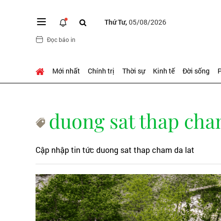
Thứ Tư,
05/08/2026
Đọc báo in
Mới nhất
Chính trị
Thời sự
Kinh tế
Đời sống
P
duong sat thap cha
Cập nhập tin tức duong sat thap cham da lat