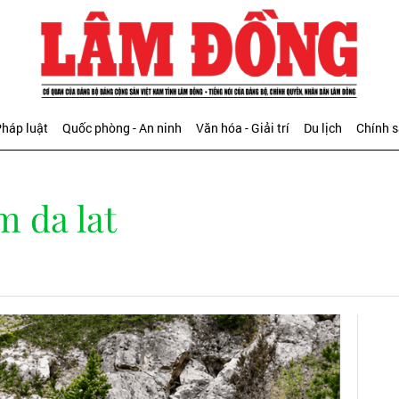
háp luật
Quốc phòng - An ninh
Văn hóa - Giải trí
Du lịch
Chính 
m da lat