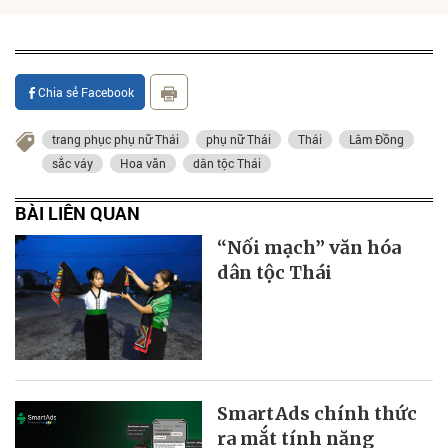
Chia sẻ Facebook
trang phục phụ nữ Thái
phụ nữ Thái
Thái
Lâm Đồng
sắc váy
Hoa văn
dân tộc Thái
BÀI LIÊN QUAN
“Nối mạch” văn hóa
dân tộc Thái
SmartAds chính thức
ra mắt tính năng