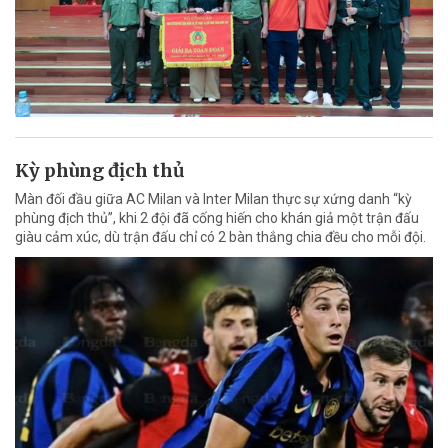
Kỳ phùng địch thủ
Màn đối đầu giữa AC Milan và Inter Milan thực sự xứng danh “kỳ
phùng địch thủ”, khi 2 đội đã cống hiến cho khán giả một trận đấu
giàu cảm xúc, dù trận đấu chỉ có 2 bàn thắng chia đều cho mỗi đội.