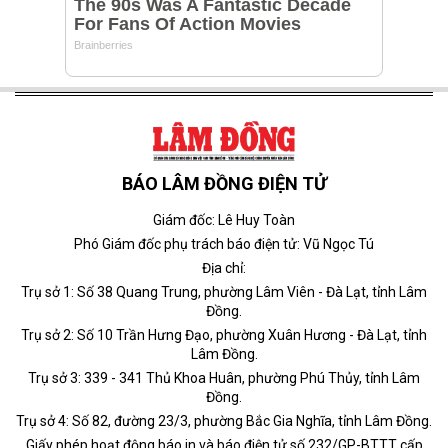
BÁO LÂM ĐỒNG ĐIỆN TỬ
Giám đốc: Lê Huy Toàn
Phó Giám đốc phụ trách báo điện tử: Vũ Ngọc Tú
Địa chỉ:
Trụ sở 1: Số 38 Quang Trung, phường Lâm Viên - Đà Lạt, tỉnh Lâm
Đồng.
Trụ sở 2: Số 10 Trần Hưng Đạo, phường Xuân Hương - Đà Lạt, tỉnh
Lâm Đồng.
Trụ sở 3: 339 - 341 Thủ Khoa Huân, phường Phú Thủy, tỉnh Lâm
Đồng.
Trụ sở 4: Số 82, đường 23/3, phường Bắc Gia Nghĩa, tỉnh Lâm Đồng.
Giấy phép hoạt động báo in và báo điện tử số 232/GP-BTTT cấp