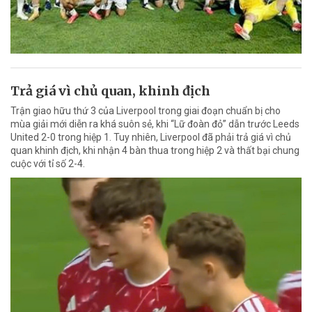
Trả giá vì chủ quan, khinh địch
Trận giao hữu thứ 3 của Liverpool trong giai đoạn chuẩn bị cho
mùa giải mới diễn ra khá suôn sẻ, khi “Lữ đoàn đỏ” dẫn trước Leeds
United 2-0 trong hiệp 1. Tuy nhiên, Liverpool đã phải trả giá vì chủ
quan khinh địch, khi nhận 4 bàn thua trong hiệp 2 và thất bại chung
cuộc với tỉ số 2-4.