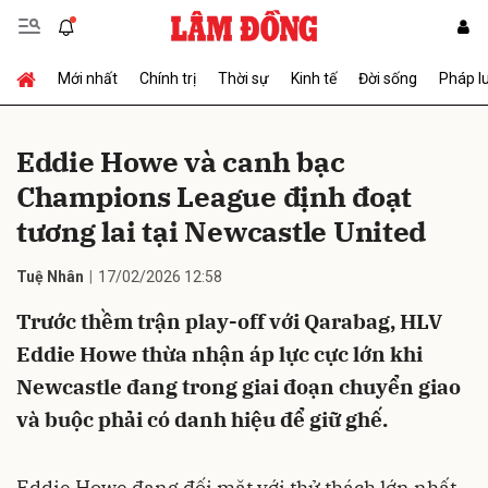
Mới nhất
Chính trị
Thời sự
Kinh tế
Đời sống
Pháp l
Gửi bình luận
Eddie Howe và canh bạc
Champions League định đoạt
tương lai tại Newcastle United
Tuệ Nhân
17/02/2026 12:58
Trước thềm trận play-off với Qarabag, HLV
Hủy
Gửi
Eddie Howe thừa nhận áp lực cực lớn khi
Newcastle đang trong giai đoạn chuyển giao
và buộc phải có danh hiệu để giữ ghế.
Eddie Howe đang đối mặt với thử thách lớn nhất