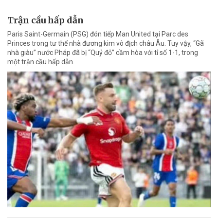
Trận cầu hấp dẫn
Paris Saint-Germain (PSG) đón tiếp Man United tại Parc des
Princes trong tư thế nhà đương kim vô địch châu Âu. Tuy vậy, “Gã
nhà giàu” nước Pháp đã bị “Quỷ đỏ” cầm hòa với tỉ số 1-1, trong
một trận cầu hấp dẫn.