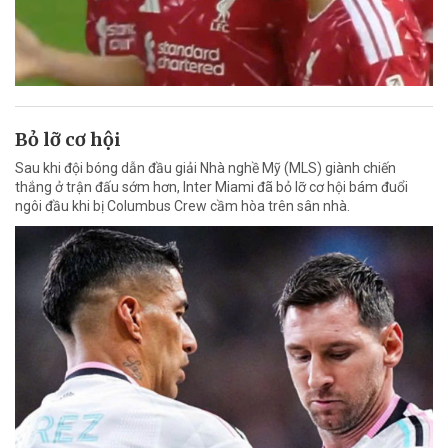
Bỏ lỡ cơ hội
Sau khi đội bóng dẫn đầu giải Nhà nghề Mỹ (MLS) giành chiến
thắng ở trận đấu sớm hơn, Inter Miami đã bỏ lỡ cơ hội bám đuổi
ngôi đầu khi bị Columbus Crew cầm hòa trên sân nhà.