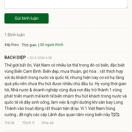
Gửi bình luận
1 Bình luận
Xếp theo:
Số người thích
Thời gian
BACH DIỆP
-
30/4/2026 4:58
Thế giới bất ổn, Việt Nam có nhiều lợi thế trong đó có biển, đặc biệt
vùng Biển Cam Bình: Biển đẹp, mưa thuận, gió hòa .. rất thích hợp
với du khách trong nước và quốc tế, nhưng hiện nay cơ sở hạ tầng
quá yếu nên chưa thu hút được nhiều chủ đầu tư. Hy vọng thời gian
tới, Nhà nước & doanh nghiệp cùng đưa nơi đây trở thành 1 vùng
phát triển mạnh mẽ kinh tế biển nhằm thu hút khách trong nước và
quốc tế về đây sinh sống, làm việc & nghỉ dưỡng khi sân bay Long
Thành vào hoạt động rất thuận tiện đi lại. Vì 1 Việt Nam hùng
cường , đề nghị các cấp Lãnh đạo quan tâm vùng biển này 🥰🥰
Trả lời
Thích
0
Chia sẻ