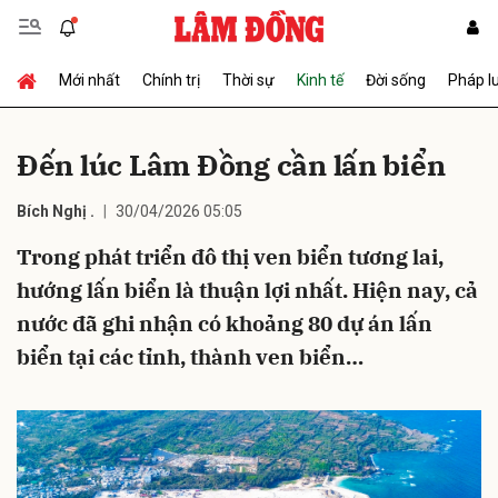
Mới nhất
Chính trị
Thời sự
Kinh tế
Đời sống
Pháp l
Gửi bình luận
Ðến lúc Lâm Ðồng cần lấn biển
Bích Nghị .
30/04/2026 05:05
Trong phát triển đô thị ven biển tương lai,
hướng lấn biển là thuận lợi nhất. Hiện nay, cả
nước đã ghi nhận có khoảng 80 dự án lấn
Hủy
Gửi
biển tại các tỉnh, thành ven biển…