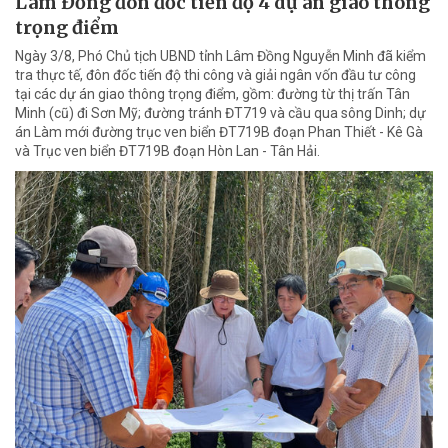
Lâm Đồng đôn đốc tiến độ 4 dự án giao thông
trọng điểm
Ngày 3/8, Phó Chủ tịch UBND tỉnh Lâm Đồng Nguyễn Minh đã kiểm
tra thực tế, đôn đốc tiến độ thi công và giải ngân vốn đầu tư công
tại các dự án giao thông trọng điểm, gồm: đường từ thị trấn Tân
Minh (cũ) đi Sơn Mỹ; đường tránh ĐT719 và cầu qua sông Dinh; dự
án Làm mới đường trục ven biển ĐT719B đoạn Phan Thiết - Kê Gà
và Trục ven biển ĐT719B đoạn Hòn Lan - Tân Hải.