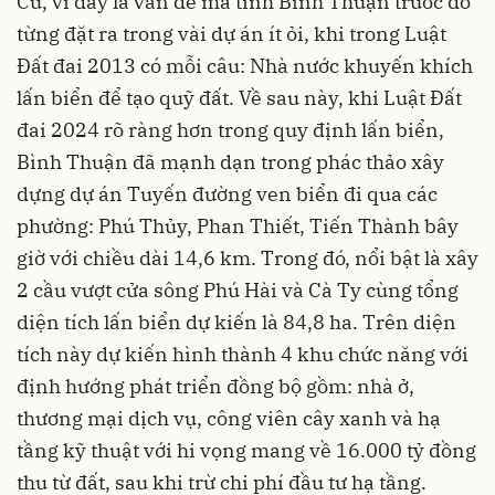
Cũ, vì đây là vấn đề mà tỉnh Bình Thuận trước đó
từng đặt ra trong vài dự án ít ỏi, khi trong Luật
Đất đai 2013 có mỗi câu: Nhà nước khuyến khích
lấn biển để tạo quỹ đất. Về sau này, khi Luật Đất
đai 2024 rõ ràng hơn trong quy định lấn biển,
Bình Thuận đã mạnh dạn trong phác thảo xây
dựng dự án Tuyến đường ven biển đi qua các
phường: Phú Thủy, Phan Thiết, Tiến Thành bây
giờ với chiều dài 14,6 km. Trong đó, nổi bật là xây
2 cầu vượt cửa sông Phú Hài và Cà Ty cùng tổng
diện tích lấn biển dự kiến là 84,8 ha. Trên diện
tích này dự kiến hình thành 4 khu chức năng với
định hướng phát triển đồng bộ gồm: nhà ở,
thương mại dịch vụ, công viên cây xanh và hạ
tầng kỹ thuật với hi vọng mang về 16.000 tỷ đồng
thu từ đất, sau khi trừ chi phí đầu tư hạ tầng.