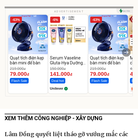
ADVERTISEMENT
-63%
-6%
-63%
Quạt tích điện kẹp
Serum Vaseline
Quạt tích điện kẹp
Máy
bàn mini để bàn
Gluta-Hya Dưỡng
bàn mini để bàn
cầm
Da Sáng Mịn Sau 7
hãn
219.000
150.000
219.000
450.
đ
đ
đ
Ngày
TR
79.000
141.000
79.000
44
đ
đ
đ
Flash Sale
Deal hot
Flash Sale
Bán
Unilever
XEM THÊM CÔNG NGHIỆP - XÂY DỰNG
Lâm Đồng quyết liệt tháo gỡ vướng mắc các