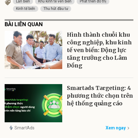
Lấn biển
Khu kinh tế ven biển
Phát triển đô thị
Kinh tế biển
Thu hút đầu tư
BÀI LIÊN QUAN
Hình thành chuỗi khu
công nghiệp, khu kinh
tế ven biển: Ðộng lực
tăng trưởng cho Lâm
Ðồng
Smartads Targeting: 4
phương thức chọn trên
hệ thống quảng cáo
SmartAds
Xem ngay