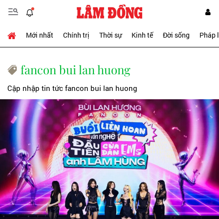
Mới nhất
Chính trị
Thời sự
Kinh tế
Đời sống
Pháp 
fancon bui lan huong
Cập nhập tin tức fancon bui lan huong