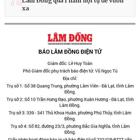
10
Lâm Đồng qua 1 năm hội tụ để vươn
xa
BÁO LÂM ĐỒNG ĐIỆN TỬ
Giám đốc: Lê Huy Toàn
Phó Giám đốc phụ trách báo điện tử: Vũ Ngọc Tú
Địa chỉ:
Trụ sở 1: Số 38 Quang Trung, phường Lâm Viên - Đà Lạt, tỉnh Lâm
Đồng.
Trụ sở 2: Số 10 Trần Hưng Đạo, phường Xuân Hương - Đà Lạt, tỉnh
Lâm Đồng.
Trụ sở 3: 339 - 341 Thủ Khoa Huân, phường Phú Thủy, tỉnh Lâm
Đồng.
Trụ sở 4: Số 82, đường 23/3, phường Bắc Gia Nghĩa, tỉnh Lâm
Đồng.
Giấy phép hoạt động báo in và báo điện tử số 232/GP-BTTT cấp