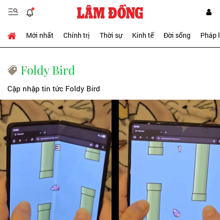
Mới nhất
Chính trị
Thời sự
Kinh tế
Đời sống
Pháp 
Foldy Bird
Cập nhập tin tức Foldy Bird