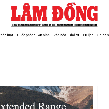
háp luật
Quốc phòng - An ninh
Văn hóa - Giải trí
Du lịch
Chính 