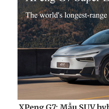
XPeng G7: Mẫu SUV hyb