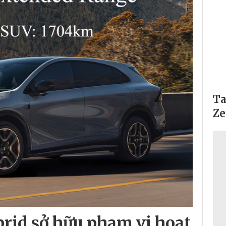
Ta
Ze
rid sở hữu phạm vi hoạt