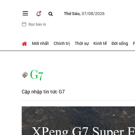
Thứ Sáu,
07/08/2026
Đọc báo in
Mới nhất
Chính trị
Thời sự
Kinh tế
Đời sống
P
G7
Cập nhập tin tức G7