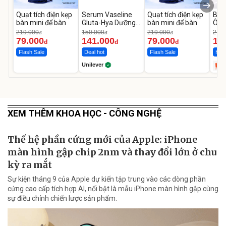
Quạt tích điện kẹp
Serum Vaseline
Quạt tích điện kẹp
Bơm
bàn mini để bàn
Gluta-Hya Dưỡng
bàn mini để bàn
Ô T
Da Sáng Mịn Sau 7
MED
219.000
150.000
219.000
2.69
đ
đ
đ
Ngày
12.
79.000
141.000
79.000
1.
đ
đ
đ
Flash Sale
Deal hot
Flash Sale
Hot 
Unilever
XEM THÊM KHOA HỌC - CÔNG NGHỆ
Thế hệ phần cứng mới của Apple: iPhone
màn hình gập chip 2nm và thay đổi lớn ở chu
kỳ ra mắt
Sự kiện tháng 9 của Apple dự kiến tập trung vào các dòng phần
cứng cao cấp tích hợp AI, nổi bật là mẫu iPhone màn hình gập cùng
sự điều chỉnh chiến lược sản phẩm.