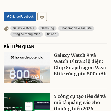
Chia sẻ Facebook
Galaxy Watch 9
Samsung
Snapdragon Wear Elite
đồng hồ thông minh
tin rò rỉ
BÀI LIÊN QUAN
Galaxy Watch 9 và
Watch Ultra 2 lộ diện:
Chip Snapdragon Wear
Elite cùng pin 800mAh
5 công cụ tạo tiêu đề và
mô tả quảng cáo cho
thương hiệu 2026