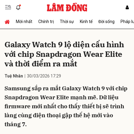
Mới nhất
Chính trị
Thời sự
Kinh tế
Đời sống
Pháp l
Gửi bình luận
Galaxy Watch 9 lộ diện cấu hình
với chip Snapdragon Wear Elite
và thời điểm ra mắt
Tuệ Nhân
30/03/2026 17:29
Samsung sắp ra mắt Galaxy Watch 9 với chip
Hủy
Gửi
Snapdragon Wear Elite mạnh mẽ. Dữ liệu
firmware mới nhất cho thấy thiết bị sẽ trình
làng cùng điện thoại gập thế hệ mới vào
tháng 7.