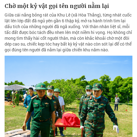
Chờ một kỷ vật gọi tên người nằm lại
Giữa cái nắng bỏng rát của Khu Lê (xã Hòa Thắng), từng nhát cuốc
lật lên lớp đất đã ngủ yên gần 6 thập kỷ, mở ra hành trình tìm lại
dấu tích của những người đã ngã xuống. Với thân nhân liệt sĩ, mỗi
tấc đất được bóc tách đều nhen lên một niềm hi vọng. Họ không chỉ
mong tìm thấy hài cốt người thân, mà còn khắc khoải chờ một đôi
dép cao su, chiếc kẹp tóc hay bất kỳ kỷ vật nào còn sót lại để có thể
gọi đúng tên người đã nằm lại giữa chiến khu năm nào.