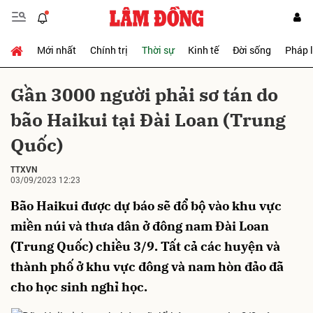
Mới nhất
Chính trị
Thời sự
Kinh tế
Đời sống
Pháp 
Gửi bình luận
Gần 3000 người phải sơ tán do
bão Haikui tại Đài Loan (Trung
Quốc)
TTXVN
03/09/2023 12:23
Bão Haikui được dự báo sẽ đổ bộ vào khu vực
Hủy
Gửi
miền núi và thưa dân ở đông nam Đài Loan
(Trung Quốc) chiều 3/9. Tất cả các huyện và
thành phố ở khu vực đông và nam hòn đảo đã
cho học sinh nghỉ học.