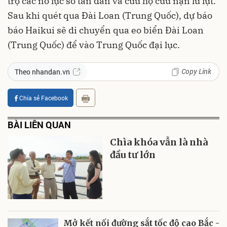
trợ các nỗ lực sơ tán dân và cứu hộ cứu nạn lũ lụt.
Sau khi quét qua Đài Loan (Trung Quốc), dự báo
báo Haikui sẽ di chuyển qua eo biển Đài Loan
(Trung Quốc) để vào Trung Quốc đại lục.
Copy Link
Theo nhandan.vn
Chia sẻ Facebook
BÀI LIÊN QUAN
Chìa khóa vẫn là nhà
đầu tư lớn
Mở kết nối đường sắt tốc độ cao Bắc -