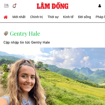
Mới nhất
Chính trị
Thời sự
Kinh tế
Đời sống
Pháp 
Gentry Hale
Cập nhập tin tức Gentry Hale