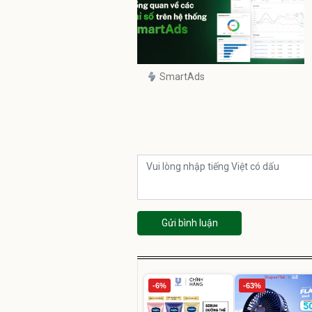
SmartAds
Gửi bình luận
-6%
-63%