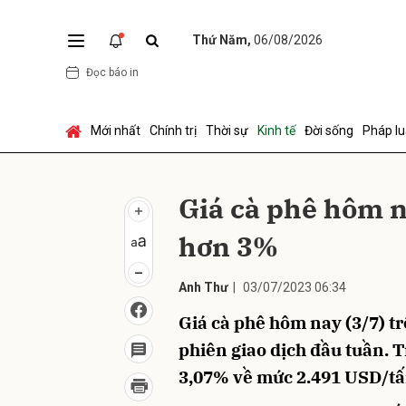
Thứ Năm,
06/08/2026
Đọc báo in
Gửi 
Mới nhất
Chính trị
Thời sự
Kinh tế
Đời sống
Pháp lu
Giá cà phê hôm n
hơn 3%
Anh Thư
|
03/07/2023 06:34
Giá cà phê hôm nay (3/7) tr
phiên giao dịch đầu tuần. T
3,07% về mức 2.491 USD/tấ