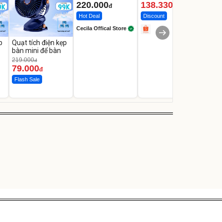
220.000
138.330
2.2
đ
đ
Hot Deal
Discount
Flash
Cecila Offical Store
p
Quạt tích điện kẹp
bàn mini để bàn
219.000
đ
79.000
đ
Flash Sale