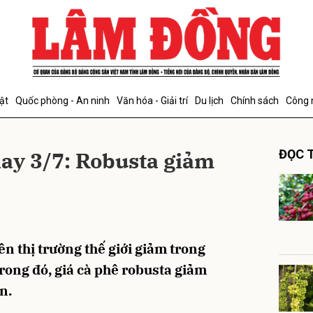
bình luận
ật
Quốc phòng - An ninh
Văn hóa - Giải trí
Du lịch
Chính sách
Công 
ay 3/7: Robusta giảm
ĐỌC T
Hủy
G
ên thị trường thế giới giảm trong
rong đó, giá cà phê robusta giảm
n.