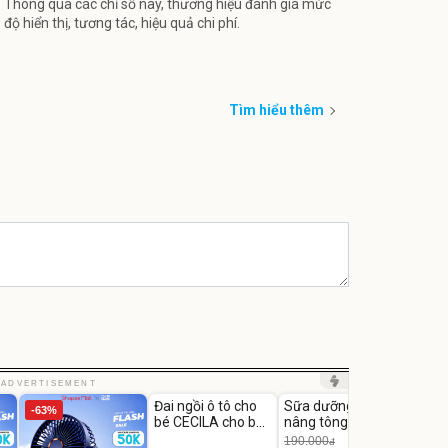
Thông qua các chỉ số này, thương hiệu đánh giá mức
độ hiển thị, tương tác, hiệu quả chi phí.
Tìm hiểu thêm
Unmute
Unmute
Unm
ADVERTISEMENT
Đai ngồi ô tô cho
Sữa dưỡng thể
Robot
-63%
-27%
bé CECILA cho bé
nâng tông tức thì
Nhà -
1-9 tuổi
Vaseline Body
Thôn
190.000
3.000
đ