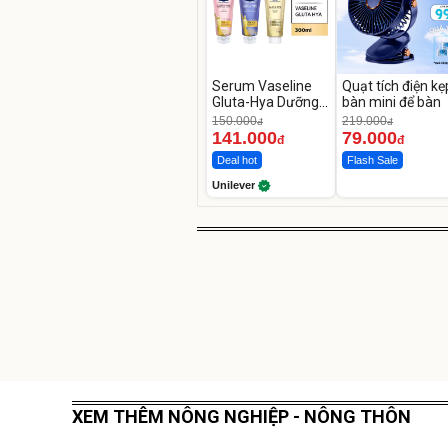
Serum Vaseline
Quạt tích điện kẹ
Gluta-Hya Dưỡng
bàn mini để bàn
Da Sáng Mịn Sau 7
150.000
219.000
đ
đ
Ngày
141.000
79.000
đ
đ
Deal hot
Flash Sale
Unilever
XEM THÊM NÔNG NGHIỆP - NÔNG THÔN