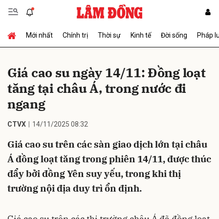
Mới nhất
Chính trị
Thời sự
Kinh tế
Đời sống
Pháp l
Gửi bình luận
Giá cao su ngày 14/11: Đồng loạt
tăng tại châu Á, trong nước đi
ngang
CTVX
14/11/2025 08:32
Giá cao su trên các sàn giao dịch lớn tại châu
Hủy
Gửi
Á đồng loạt tăng trong phiên 14/11, được thúc
đẩy bởi đồng Yên suy yếu, trong khi thị
trường nội địa duy trì ổn định.
Giá cao su trên các thị trường châu Á đã đồng loạt