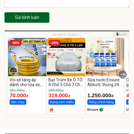
Gửi bình luận
ADVERTISEMENT
-56%
-20%
Vòi xịt tăng áp
Bạt Trùm Xe Ô TÔ
Sữa nước Ensure
Com
dành cho rửa xe,
4 Chỗ 5 Chỗ 7 Chỗ,
Abbott, thùng 24
giặ
tưới cây
Bán Tải
chai
Hươ
161.000
399.000
516.
đ
đ
Com
70.000
319.000
1.250.000
45
đ
đ
đ
Bán chạy
Đang xem nhiều
Hàng chính hãng
Deal
Ensure
Unil