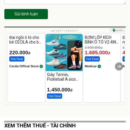
Gửi bình luận
Unmute
Unmute
U
ADVERTISEMENT
Đai ngồi ô tô cho
BƠM LỐP KÍCH
Đèn
-37%
bé CECILA cho bé
BÌNH Ô TÔ V2 4IN1
mặt
1-9 tuổi
Medicar
202
2.690.000
1.08
đ
12.000mAh
LED
220.000
1.685.000
46
đ
đ
Hot Deal
Hot Deal
Flas
Cecila Offical Store
Medicar
A do
Giày Tennis,
Pickleball A.sics
Resolution X Đủ
Các Phối Màu
1.450.000
đ
Hot Deal
XEM THÊM THUẾ - TÀI CHÍNH