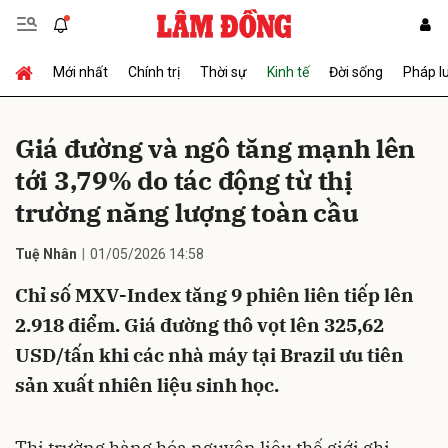
Mới nhất
Chính trị
Thời sự
Kinh tế
Đời sống
Pháp l
Gửi bình luận
Giá đường và ngô tăng mạnh lên
tới 3,79% do tác động từ thị
trường năng lượng toàn cầu
Tuệ Nhân
01/05/2026 14:58
Chỉ số MXV-Index tăng 9 phiên liên tiếp lên
Hủy
Gửi
2.918 điểm. Giá đường thô vọt lên 325,62
USD/tấn khi các nhà máy tại Brazil ưu tiên
sản xuất nhiên liệu sinh học.
Thị trường hàng hóa nguyên liệu thế giới ghi