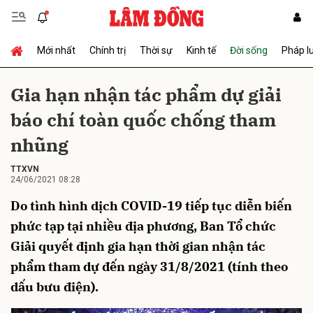
Mới nhất
Chính trị
Thời sự
Kinh tế
Đời sống
Pháp l
Gửi bình luận
Gia hạn nhận tác phẩm dự giải
báo chí toàn quốc chống tham
nhũng
TTXVN
24/06/2021 08:28
Do tình hình dịch COVID-19 tiếp tục diễn biến
Hủy
Gửi
phức tạp tại nhiều địa phương, Ban Tổ chức
Giải quyết định gia hạn thời gian nhận tác
phẩm tham dự đến ngày 31/8/2021 (tính theo
dấu bưu điện).