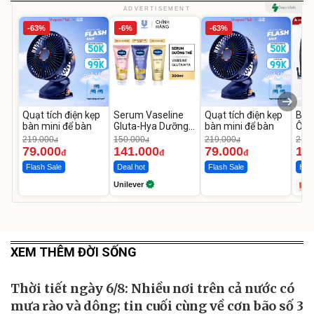
ADVERTISEMENT
-63%
-6%
-63%
Quạt tích điện kẹp
Serum Vaseline
Quạt tích điện kẹp
Bơm
bàn mini để bàn
Gluta-Hya Dưỡng
bàn mini để bàn
Ô T
Da Sáng Mịn Sau 7
MED
219.000
150.000
219.000
2.69
đ
đ
đ
Ngày
12.
79.000
141.000
79.000
1.
đ
đ
đ
Flash Sale
Deal hot
Flash Sale
Hot 
Unilever
XEM THÊM ĐỜI SỐNG
Thời tiết ngày 6/8: Nhiều nơi trên cả nước có
mưa rào và dông; tin cuối cùng về cơn bão số 3