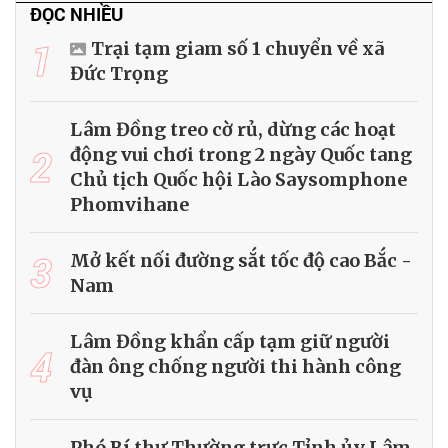
ĐỌC NHIỀU
1
Trại tạm giam số 1 chuyển về xã
Đức Trọng
Lâm Đồng treo cờ rủ, dừng các hoạt
2
động vui chơi trong 2 ngày Quốc tang
Chủ tịch Quốc hội Lào Saysomphone
Phomvihane
3
Mở kết nối đường sắt tốc độ cao Bắc -
Nam
Lâm Đồng khẩn cấp tạm giữ người
4
đàn ông chống người thi hành công
vụ
Phó Bí thư Thường trực Tỉnh ủy Lâm