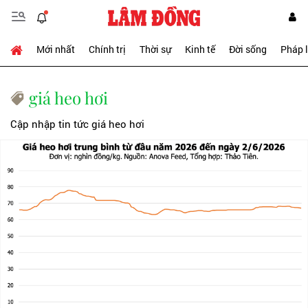
Mới nhất
Chính trị
Thời sự
Kinh tế
Đời sống
Pháp 
giá heo hơi
Cập nhập tin tức giá heo hơi