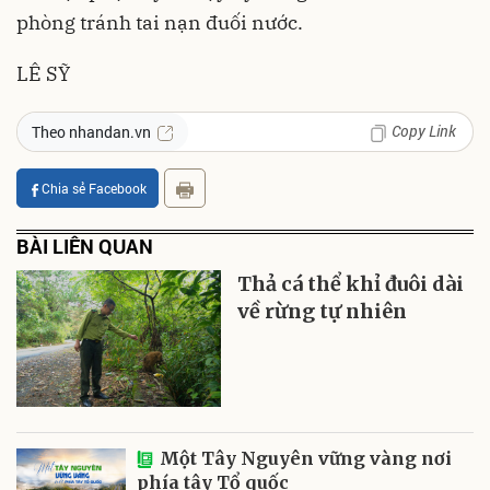
phòng tránh tai nạn đuối nước.
LÊ SỸ
Copy Link
Theo nhandan.vn
Chia sẻ Facebook
BÀI LIÊN QUAN
Thả cá thể khỉ đuôi dài
về rừng tự nhiên
Một Tây Nguyên vững vàng nơi
phía tây Tổ quốc