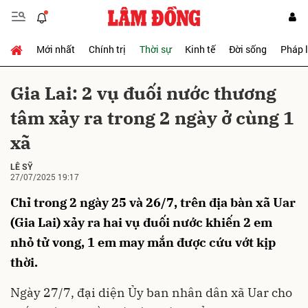
Mới nhất
Chính trị
Thời sự
Kinh tế
Đời sống
Pháp 
Gửi bình luận
Gia Lai: 2 vụ đuối nước thương
tâm xảy ra trong 2 ngày ở cùng 1
xã
LÊ SỸ
27/07/2025 19:17
Chỉ trong 2 ngày 25 và 26/7, trên địa bàn xã Uar
Hủy
Gửi
(Gia Lai) xảy ra hai vụ đuối nước khiến 2 em
nhỏ tử vong, 1 em may mắn được cứu vớt kịp
thời.
Ngày 27/7, đại diện Ủy ban nhân dân xã Uar cho