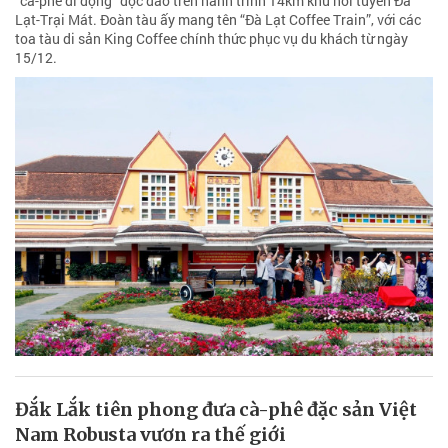
“cà-phê di động” độc đáo trên hành trình 14km khứ hồi tuyến Đà
Lạt-Trại Mát. Đoàn tàu ấy mang tên “Đà Lạt Coffee Train”, với các
toa tàu di sản King Coffee chính thức phục vụ du khách từ ngày
15/12.
Đắk Lắk tiên phong đưa cà-phê đặc sản Việt
Nam Robusta vươn ra thế giới