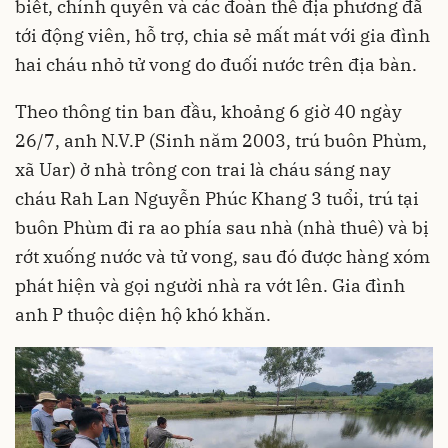
biết, chính quyền và các đoàn thể địa phương đã
tới động viên, hỗ trợ, chia sẻ mất mát với gia đình
hai cháu nhỏ tử vong do đuối nước trên địa bàn.
Theo thông tin ban đầu, khoảng 6 giờ 40 ngày
26/7, anh N.V.P (Sinh năm 2003, trú buôn Phùm,
xã Uar) ở nhà trông con trai là cháu sáng nay
cháu Rah Lan Nguyễn Phúc Khang 3 tuổi, trú tại
buôn Phùm đi ra ao phía sau nhà (nhà thuê) và bị
rớt xuống nước và tử vong, sau đó được hàng xóm
phát hiện và gọi người nhà ra vớt lên. Gia đình
anh P thuộc diện hộ khó khăn.