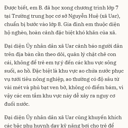
Được biết, em B. đã học xong chương trình lớp 7
tại Trường trung học cơ sở Nguyễn Huệ (xã Uar),
chuẩn bị bước vào lớp 8. Gia đình em thuộc diện
hộ nghèo, hoàn cảnh đặc biệt khó khăn của xã.
Đại diện Ủy nhân dân xã Uar cảnh báo người dân
trên địa bàn cần theo dõi, quản lý chặt chẽ con
cái, không để trẻ em tự ý đến các khu vực sông
suối, ao hồ. Đặc biệt là khu vực ao chứa nước phục
vụ tưới tiêu nông nghiệp, ao thường có độ sâu từ
vài mét và phủ bạt ven bờ, không có điểm bám, vì
vậy các em tắm khu vực này dễ xảy ra nguy cơ
đuối nước.
Đại diện Ủy nhân dân xã Uar cũng khuyến khích
các bậc phụ huynh dạy kỹ năng bơi cho trẻ để