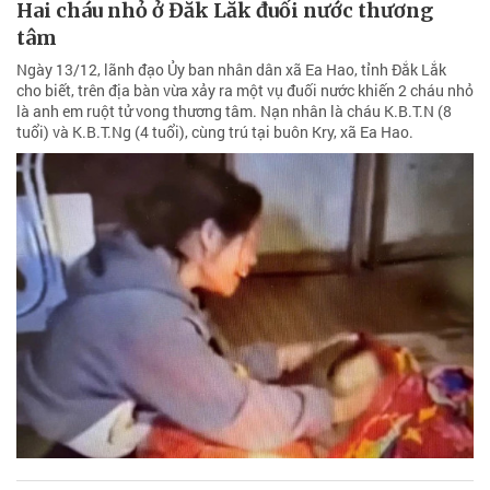
Hai cháu nhỏ ở Đắk Lắk đuối nước thương
tâm
Ngày 13/12, lãnh đạo Ủy ban nhân dân xã Ea Hao, tỉnh Đắk Lắk
cho biết, trên địa bàn vừa xảy ra một vụ đuối nước khiến 2 cháu nhỏ
là anh em ruột tử vong thương tâm. Nạn nhân là cháu K.B.T.N (8
tuổi) và K.B.T.Ng (4 tuổi), cùng trú tại buôn Kry, xã Ea Hao.