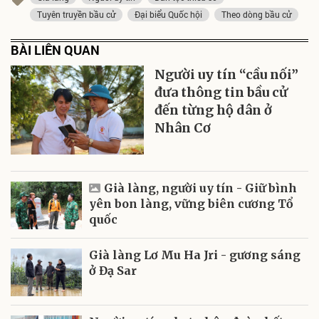
Tuyên truyền bầu cử
Đại biểu Quốc hội
Theo dòng bầu cử
BÀI LIÊN QUAN
Người uy tín “cầu nối”
đưa thông tin bầu cử
đến từng hộ dân ở
Nhân Cơ
Già làng, người uy tín - Giữ bình
yên bon làng, vững biên cương Tổ
quốc
Già làng Lơ Mu Ha Jri - gương sáng
ở Đạ Sar