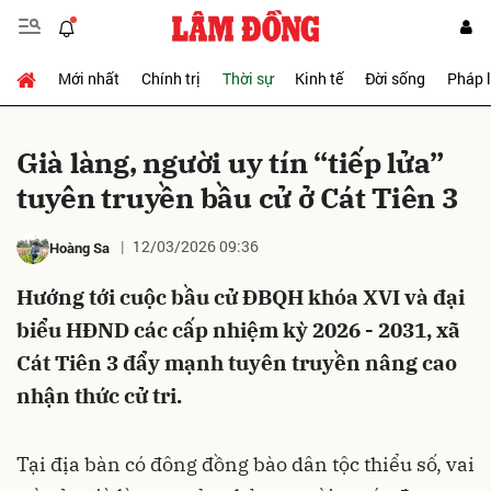
Mới nhất
Chính trị
Thời sự
Kinh tế
Đời sống
Pháp 
Gửi bình luận
Già làng, người uy tín “tiếp lửa”
tuyên truyền bầu cử ở Cát Tiên 3
12/03/2026 09:36
Hoàng Sa
Hướng tới cuộc bầu cử ĐBQH khóa XVI và đại
biểu HĐND các cấp nhiệm kỳ 2026 - 2031, xã
Hủy
Gửi
Cát Tiên 3 đẩy mạnh tuyên truyền nâng cao
nhận thức cử tri.
Tại địa bàn có đông đồng bào dân tộc thiểu số, vai