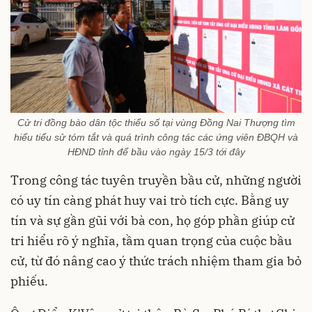
Cử tri đồng bào dân tộc thiểu số tại vùng Đồng Nai Thượng tìm
hiểu tiểu sử tóm tắt và quá trình công tác các ứng viên ĐBQH và
HĐND tỉnh để bầu vào ngày 15/3 tới đây
Trong công tác tuyên truyền bầu cử, những người
có uy tín càng phát huy vai trò tích cực. Bằng uy
tín và sự gần gũi với bà con, họ góp phần giúp cử
tri hiểu rõ ý nghĩa, tầm quan trọng của cuộc bầu
cử, từ đó nâng cao ý thức trách nhiệm tham gia bỏ
phiếu.