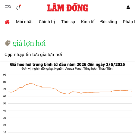
Mới nhất
Chính trị
Thời sự
Kinh tế
Đời sống
Pháp 
giá lợn hơi
Cập nhập tin tức giá lợn hơi