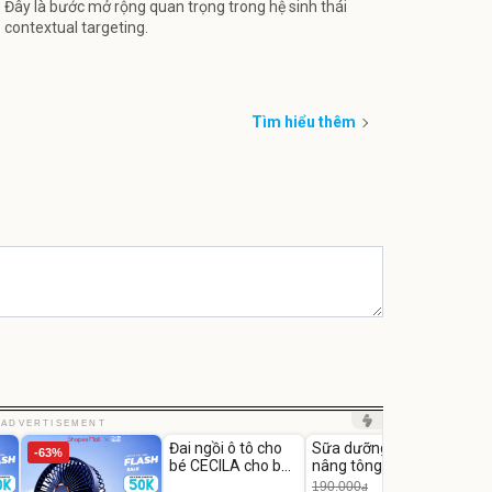
Đây là bước mở rộng quan trọng trong hệ sinh thái
contextual targeting.
Tìm hiểu thêm
Unmute
Unmute
Unm
ADVERTISEMENT
Đai ngồi ô tô cho
Sữa dưỡng thể
Robot
-63%
-27%
bé CECILA cho bé
nâng tông tức thì
Nhà -
1-9 tuổi
Vaseline Body
Thôn
190.000
3.000
đ