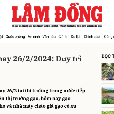
bình luận
ật
Quốc phòng - An ninh
Văn hóa - Giải trí
Du lịch
Chính sách
Công 
nay 26/2/2024: Duy trì
ĐỌC T
Hủy
G
y 26/2 tại thị trường trong nước tiếp
ên thị trường gạo, hôm nay gạo
 kho và nhà máy chào giá gạo có xu