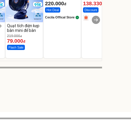
220.000
138.330
2.2
đ
đ
Hot Deal
Discount
Flash
Cecila Offical Store
p
Quạt tích điện kẹp
bàn mini để bàn
219.000
đ
79.000
đ
Flash Sale