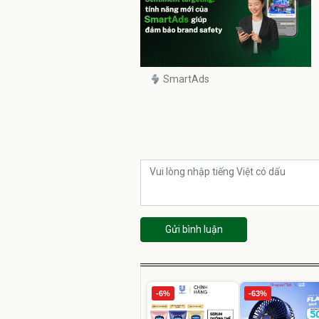
SmartAds
Gửi bình luận
-6%
-63%