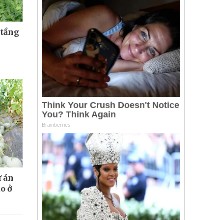
 tầng
ự án
o ở