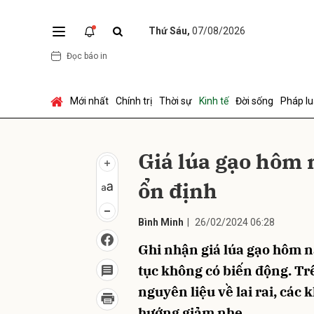
Thứ Sáu,
07/08/2026
Đọc báo in
Gửi 
Mới nhất
Chính trị
Thời sự
Kinh tế
Đời sống
Pháp lu
Giá lúa gạo hôm 
ổn định
Bình Minh
|
26/02/2024 06:28
Ghi nhận giá lúa gạo hôm na
tục không có biến động. Tr
nguyên liệu về lai rai, các
hướng giảm nhẹ.