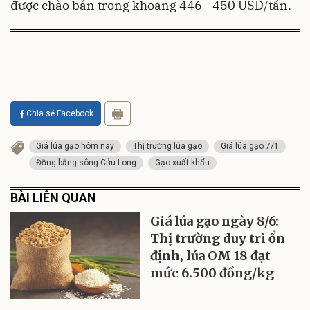
được chào bán trong khoảng 446 - 450 USD/tấn.
Chia sẻ Facebook
Giá lúa gạo hôm nay
Thị trường lúa gạo
Giá lúa gạo 7/1
Đồng bằng sông Cửu Long
Gạo xuất khẩu
BÀI LIÊN QUAN
Giá lúa gạo ngày 8/6:
Thị trường duy trì ổn
định, lúa OM 18 đạt
mức 6.500 đồng/kg