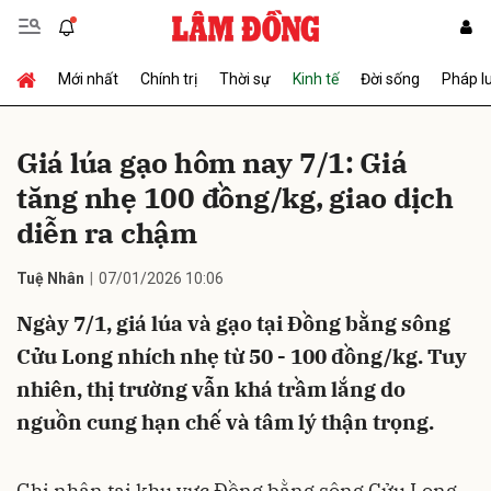
Mới nhất
Chính trị
Thời sự
Kinh tế
Đời sống
Pháp l
Gửi bình luận
Giá lúa gạo hôm nay 7/1: Giá
tăng nhẹ 100 đồng/kg, giao dịch
diễn ra chậm
Tuệ Nhân
07/01/2026 10:06
Ngày 7/1, giá lúa và gạo tại Đồng bằng sông
Hủy
Gửi
Cửu Long nhích nhẹ từ 50 - 100 đồng/kg. Tuy
nhiên, thị trường vẫn khá trầm lắng do
nguồn cung hạn chế và tâm lý thận trọng.
Ghi nhận tại khu vực Đồng bằng sông Cửu Long