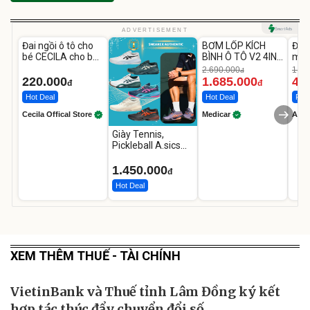
Unmute
Unmute
U
ADVERTISEMENT
Đai ngồi ô tô cho
BƠM LỐP KÍCH
Đèn
-37%
bé CECILA cho bé
BÌNH Ô TÔ V2 4IN1
mặt
1-9 tuổi
Medicar
202
2.690.000
1.08
đ
12.000mAh
LED
220.000
1.685.000
46
đ
đ
Hot Deal
Hot Deal
Flas
Cecila Offical Store
Medicar
A do
Giày Tennis,
Pickleball A.sics
Resolution X Đủ
Các Phối Màu
1.450.000
đ
Hot Deal
XEM THÊM THUẾ - TÀI CHÍNH
VietinBank và Thuế tỉnh Lâm Đồng ký kết
hợp tác thúc đẩy chuyển đổi số