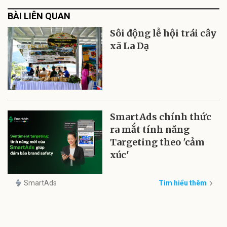
BÀI LIÊN QUAN
Sôi động lễ hội trái cây
xã La Dạ
SmartAds chính thức
ra mắt tính năng
Targeting theo 'cảm
xúc'
SmartAds
Tìm hiểu thêm