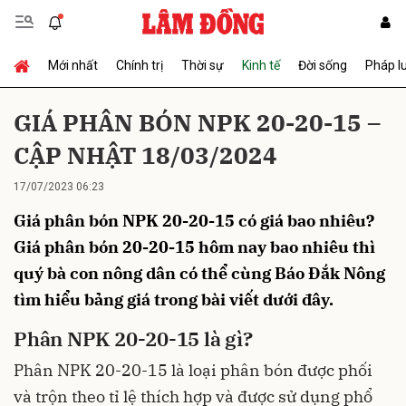
Mới nhất
Chính trị
Thời sự
Kinh tế
Đời sống
Pháp l
Gửi bình luận
GIÁ PHÂN BÓN NPK 20-20-15 –
CẬP NHẬT 18/03/2024
17/07/2023 06:23
Giá phân bón NPK 20-20-15 có giá bao nhiêu?
Giá phân bón 20-20-15 hôm nay bao nhiêu thì
quý bà con nông dân có thể cùng Báo Đắk Nông
Hủy
Gửi
tìm hiểu bảng giá trong bài viết dưới đây.
Phân NPK 20-20-15 là gì?
Phân NPK 20-20-15 là loại phân bón được phối
và trộn theo tỉ lệ thích hợp và được sử dụng phổ