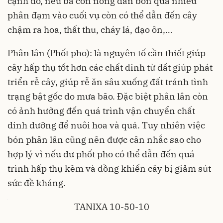
cạnh đó, nếu bà con nông dân bón quá nhiều
phân đạm vào cuối vụ còn có thể dẫn đến cây
chậm ra hoa, thất thu, cháy lá, đạo ôn,…
Phân lân
(Phốt pho): là nguyên tố cần thiết giúp
cây hấp thụ tốt hơn các chất dinh từ đất giúp phát
triển rễ cây, giúp rễ ăn sâu xuống đất tránh tình
trạng bật gốc do mưa bão. Đặc biệt phân lân còn
có ảnh hưởng đến quá trình vận chuyển chất
dinh dưỡng để nuôi hoa và quả. Tuy nhiên việc
bón phân lân cũng nên được cân nhắc sao cho
hợp lý vì nếu dư phốt pho có thể dẫn đến quá
trình hấp thụ kẽm và đồng khiến cây bị giảm sút
sức đề kháng.
TANIXA 10-50-10