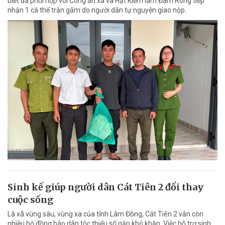
biết đã phối hợp với Công an xã và Hạt Kiểm lâm Đam Rông tiếp
nhận 1 cá thể trăn gấm do người dân tự nguyện giao nộp.
Sinh kế giúp người dân Cát Tiên 2 đổi thay
cuộc sống
Là xã vùng sâu, vùng xa của tỉnh Lâm Đồng, Cát Tiên 2 vẫn còn
nhiều hộ đồng bào dân tộc thiểu số gặp khó khăn. Việc hỗ trợ sinh