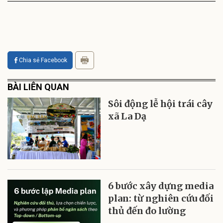
Chia sẻ Facebook
BÀI LIÊN QUAN
Sôi động lễ hội trái cây
xã La Dạ
6 bước xây dựng media
plan: từ nghiên cứu đối
thủ đến đo lường