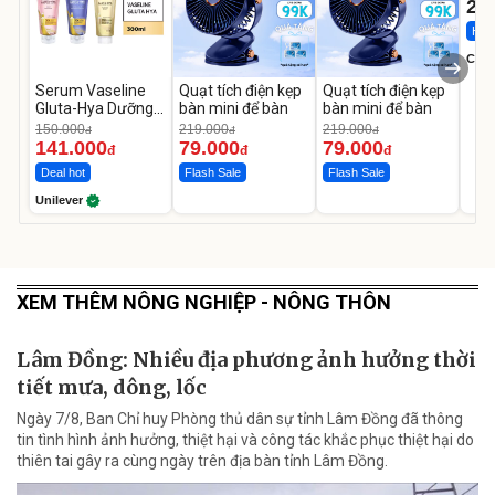
22
Hot 
Cecil
Serum Vaseline
Quạt tích điện kẹp
Quạt tích điện kẹp
Gluta-Hya Dưỡng
bàn mini để bàn
bàn mini để bàn
Da Sáng Mịn Sau 7
150.000
219.000
219.000
đ
đ
đ
Ngày
141.000
79.000
79.000
đ
đ
đ
Deal hot
Flash Sale
Flash Sale
Unilever
XEM THÊM NÔNG NGHIỆP - NÔNG THÔN
Lâm Đồng: Nhiều địa phương ảnh hưởng thời
tiết mưa, dông, lốc
Ngày 7/8, Ban Chỉ huy Phòng thủ dân sự tỉnh Lâm Đồng đã thông
tin tình hình ảnh hưởng, thiệt hại và công tác khắc phục thiệt hại do
thiên tai gây ra cùng ngày trên địa bàn tỉnh Lâm Đồng.