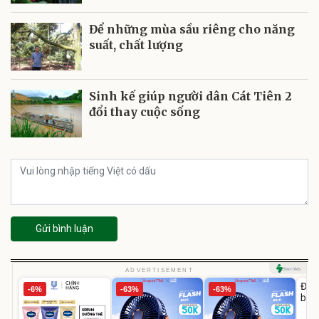
Để những mùa sầu riêng cho năng
suất, chất lượng
Sinh kế giúp người dân Cát Tiên 2
đổi thay cuộc sống
Gửi bình luận
U
ADVERTISEMENT
Đai 
-6%
-63%
-63%
bé 
1-9 