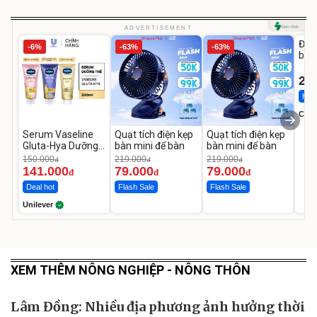
U
ADVERTISEMENT
Đai 
-6%
-63%
-63%
bé 
1-9 
22
Hot 
Cecil
Serum Vaseline
Quạt tích điện kẹp
Quạt tích điện kẹp
Gluta-Hya Dưỡng
bàn mini để bàn
bàn mini để bàn
Da Sáng Mịn Sau 7
150.000
219.000
219.000
đ
đ
đ
Ngày
141.000
79.000
79.000
đ
đ
đ
Deal hot
Flash Sale
Flash Sale
Unilever
XEM THÊM NÔNG NGHIỆP - NÔNG THÔN
Lâm Đồng: Nhiều địa phương ảnh hưởng thời