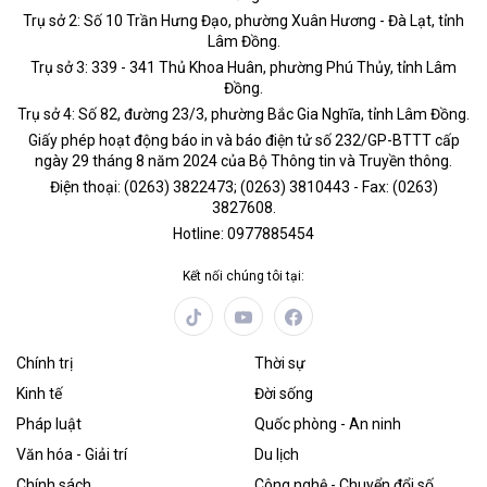
Trụ sở 2: Số 10 Trần Hưng Đạo, phường Xuân Hương - Đà Lạt, tỉnh
Lâm Đồng.
Trụ sở 3: 339 - 341 Thủ Khoa Huân, phường Phú Thủy, tỉnh Lâm
Đồng.
Trụ sở 4: Số 82, đường 23/3, phường Bắc Gia Nghĩa, tỉnh Lâm Đồng.
Giấy phép hoạt động báo in và báo điện tử số 232/GP-BTTT cấp
ngày 29 tháng 8 năm 2024 của Bộ Thông tin và Truyền thông.
Điện thoại: (0263) 3822473; (0263) 3810443 - Fax: (0263)
3827608.
Hotline: 0977885454
Kết nối chúng tôi tại:
Chính trị
Thời sự
Kinh tế
Đời sống
Pháp luật
Quốc phòng - An ninh
Văn hóa - Giải trí
Du lịch
Chính sách
Công nghệ - Chuyển đổi số