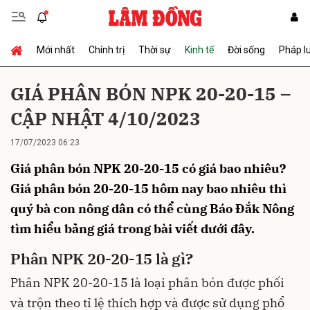
Mới nhất
Chính trị
Thời sự
Kinh tế
Đời sống
Pháp l
Gửi bình luận
GIÁ PHÂN BÓN NPK 20-20-15 –
CẬP NHẬT 4/10/2023
17/07/2023 06:23
Giá phân bón NPK 20-20-15 có giá bao nhiêu?
Giá phân bón 20-20-15 hôm nay bao nhiêu thì
quý bà con nông dân có thể cùng Báo Đắk Nông
Hủy
Gửi
tìm hiểu bảng giá trong bài viết dưới đây.
Phân NPK 20-20-15 là gì?
Phân NPK 20-20-15 là loại phân bón được phối
và trộn theo tỉ lệ thích hợp và được sử dụng phổ