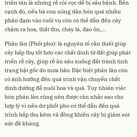
triển tán lá nhưng rễ còi cọc dễ bị sâu bệnh. Bên
cạnh đó, nếu bà con nông dân bón quá nhiều
phân đạm vào cuối vụ còn có thể dẫn đến cây
chậm ra hoa, thất thu, cháy lá, đạo ôn,…
Phân lân
(Phốt pho): là nguyên tố cần thiết giúp
cây hấp thụ tốt hơn các chất dinh từ đất giúp phát
triển rễ cây, giúp rễ ăn sâu xuống đất tránh tình
trạng bật gốc do mưa bão. Đặc biệt phân lân còn
có ảnh hưởng đến quá trình vận chuyển chất
dinh dưỡng để nuôi hoa và quả. Tuy nhiên việc
bón phân lân cũng nên được cân nhắc sao cho
hợp lý vì nếu dư phốt pho có thể dẫn đến quá
trình hấp thụ kẽm và đồng khiến cây bị giảm sút
sức đề kháng.