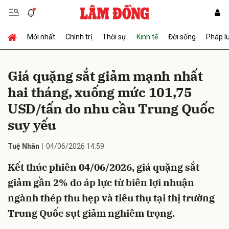
Mới nhất
Chính trị
Thời sự
Kinh tế
Đời sống
Pháp l
Gửi bình luận
Giá quặng sắt giảm mạnh nhất
hai tháng, xuống mức 101,75
USD/tấn do nhu cầu Trung Quốc
suy yếu
Tuệ Nhân
04/06/2026 14:59
Hủy
Gửi
Kết thúc phiên 04/06/2026, giá quặng sắt
giảm gần 2% do áp lực từ biên lợi nhuận
ngành thép thu hẹp và tiêu thụ tại thị trường
Trung Quốc sụt giảm nghiêm trọng.