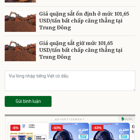
Giá quặng sắt ổn định ở mức 101,65
USD/tấn bất chấp căng thẳng tại
Trung Đông
Giá quặng sắt giữ mức 101,65
USD/tấn bất chấp căng thẳng tại
Trung Đông
Gửi bình luận
U
ADVERTISEMENT
Đai 
-6%
-63%
-63%
bé 
1-9 