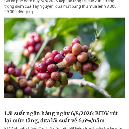
Giá cà phê hôm nay 6/8/2026 tiếp tục tăng tại các vùng trồng
trọng điểm của Tây Nguyên, đưa mặt bằng thu mua lên 98.300 –
99.000 đồng/kg.
Lãi suất ngân hàng ngày 6/8/2026: BIDV rút
lại mức tăng, đưa lãi suất về 6,6%/năm
BIDV nhanh chóng đưa biểu lãi suất tiết kiệm trực tuyến trở lại mức