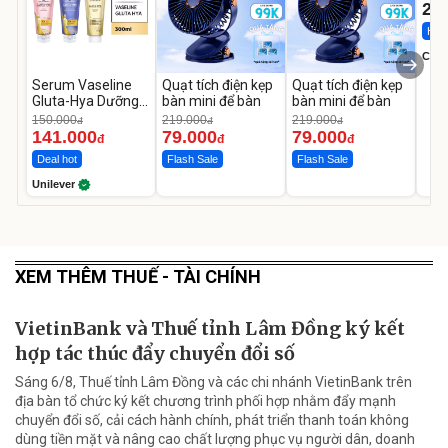
22
Hot 
Cecil
Serum Vaseline
Quạt tích điện kẹp
Quạt tích điện kẹp
Gluta-Hya Dưỡng
bàn mini để bàn
bàn mini để bàn
Da Sáng Mịn Sau 7
150.000
219.000
219.000
đ
đ
đ
Ngày
141.000
79.000
79.000
đ
đ
đ
Deal hot
Flash Sale
Flash Sale
Unilever
XEM THÊM THUẾ - TÀI CHÍNH
VietinBank và Thuế tỉnh Lâm Đồng ký kết
hợp tác thúc đẩy chuyển đổi số
Sáng 6/8, Thuế tỉnh Lâm Đồng và các chi nhánh VietinBank trên
địa bàn tổ chức ký kết chương trình phối hợp nhằm đẩy mạnh
chuyển đổi số, cải cách hành chính, phát triển thanh toán không
dùng tiền mặt và nâng cao chất lượng phục vụ người dân, doanh