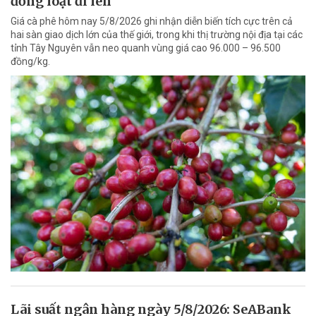
đồng loạt đi lên
Giá cà phê hôm nay 5/8/2026 ghi nhận diễn biến tích cực trên cả
hai sàn giao dịch lớn của thế giới, trong khi thị trường nội địa tại các
tỉnh Tây Nguyên vẫn neo quanh vùng giá cao 96.000 – 96.500
đồng/kg.
Lãi suất ngân hàng ngày 5/8/2026: SeABank