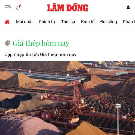
Mới nhất
Chính trị
Thời sự
Kinh tế
Đời sống
Pháp 
Giá thép hôm nay
Cập nhập tin tức Giá thép hôm nay