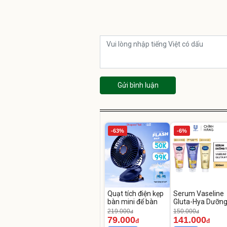
Gửi bình luận
-63%
-6%
Quạt tích điện kẹp
Serum Vaseline
bàn mini để bàn
Gluta-Hya Dưỡn
Da Sáng Mịn Sau
219.000
150.000
đ
đ
Ngày
79.000
141.000
đ
đ