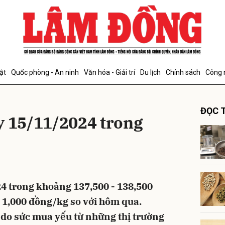
bình luận
ật
Quốc phòng - An ninh
Văn hóa - Giải trí
Du lịch
Chính sách
Công 
ĐỌC T
y 15/11/2024 trong
Hủy
G
4 trong khoảng 137,500 - 138,500
 1,000 đồng/kg so với hôm qua.
do sức mua yếu từ những thị trường