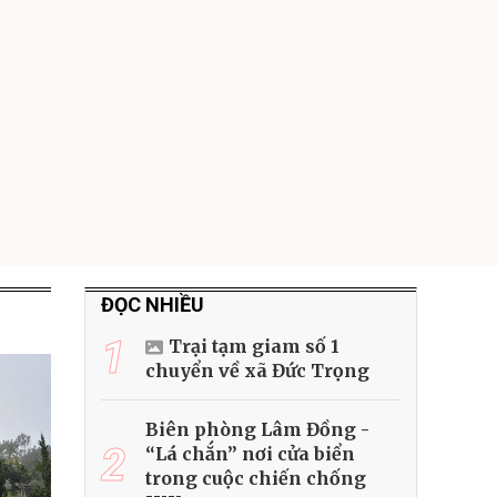
trong di chuyển
295.000
đ
Đã bán nhiều
ĐỌC NHIỀU
1
Trại tạm giam số 1
chuyển về xã Đức Trọng
Biên phòng Lâm Đồng -
2
“Lá chắn” nơi cửa biển
trong cuộc chiến chống