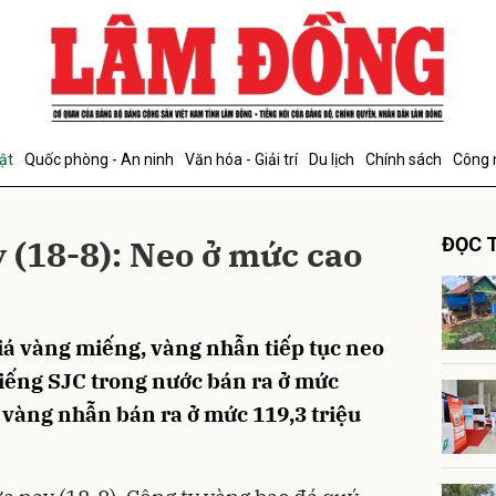
bình luận
ật
Quốc phòng - An ninh
Văn hóa - Giải trí
Du lịch
Chính sách
Công 
y (18-8): Neo ở mức cao
ĐỌC T
Giá vàng miếng, vàng nhẫn tiếp tục neo
Hủy
G
iếng SJC trong nước bán ra ở mức
á vàng nhẫn bán ra ở mức 119,3 triệu