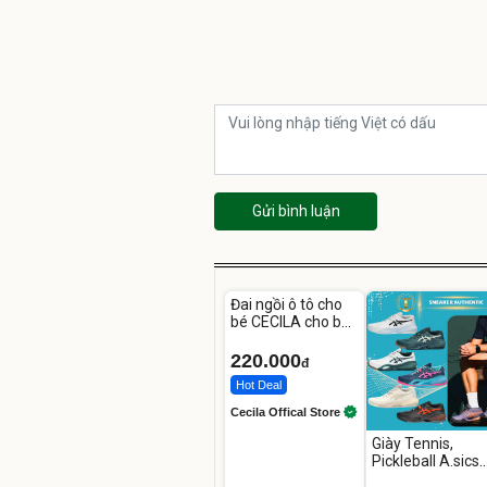
Gửi bình luận
Unmute
Đai ngồi ô tô cho
bé CECILA cho bé
1-9 tuổi
220.000
đ
Hot Deal
Cecila Offical Store
Giày Tennis,
Pickleball A.sics
Resolution X Đủ