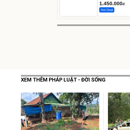
Các Phối Màu
1.450.000
đ
Hot Deal
XEM THÊM PHÁP LUẬT - ĐỜI SỐNG