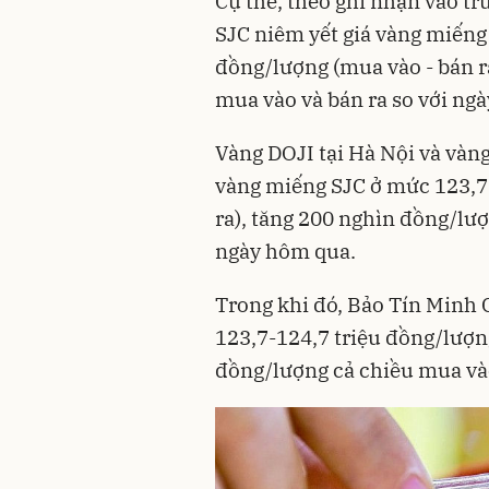
Cụ thể, theo ghi nhận vào tr
SJC niêm yết
giá vàng
miếng 
đồng/lượng (mua vào - bán r
mua vào và bán ra so với ng
Vàng DOJI tại Hà Nội và vàng
vàng miếng SJC ở mức 123,7-
ra), tăng 200 nghìn đồng/lượ
ngày hôm qua.
Trong khi đó, Bảo Tín Minh 
123,7-124,7 triệu đồng/lượng
đồng/lượng cả chiều mua vào