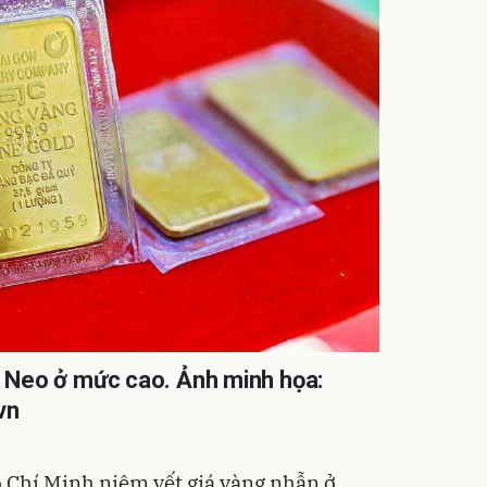
: Neo ở mức cao. Ảnh minh họa:
vn
 Chí Minh niêm yết giá vàng nhẫn ở