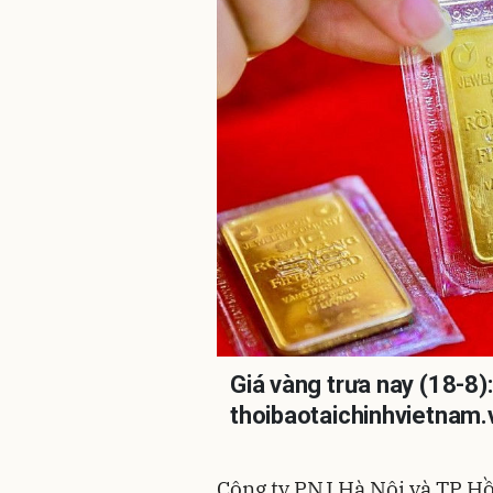
Giá vàng trưa nay (18-8)
thoibaotaichinhvietnam.
Công ty PNJ Hà Nội và TP Hồ