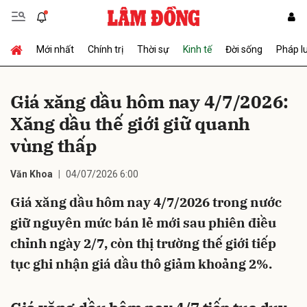
Mới nhất
Chính trị
Thời sự
Kinh tế
Đời sống
Pháp l
Gửi bình luận
Giá xăng dầu hôm nay 4/7/2026:
Xăng dầu thế giới giữ quanh
vùng thấp
Văn Khoa
04/07/2026 6:00
Giá xăng dầu hôm nay 4/7/2026 trong nước
Hủy
Gửi
giữ nguyên mức bán lẻ mới sau phiên điều
chỉnh ngày 2/7, còn thị trường thế giới tiếp
tục ghi nhận giá dầu thô giảm khoảng 2%.