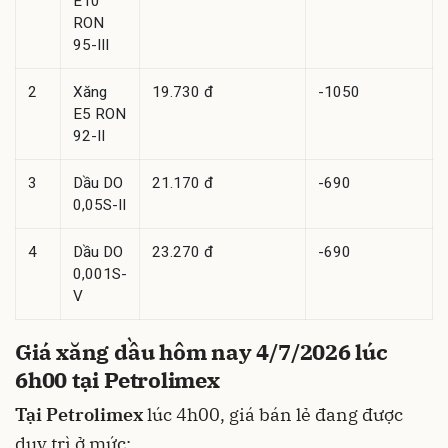
E10
RON
95-III
2
Xăng
19.730 đ
-1050
E5 RON
92-II
3
Dầu DO
21.170 đ
-690
0,05S-II
4
Dầu DO
23.270 đ
-690
0,001S-
V
Giá xăng dầu hôm nay 4/7/2026 lúc
6h00 tại Petrolimex
Tại Petrolimex
lúc 4h00, giá bán lẻ đang được
duy trì ở mức: