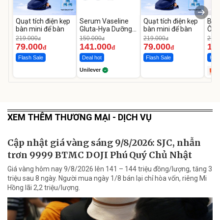
Quạt tích điện kẹp
Serum Vaseline
Quạt tích điện kẹp
Bơm
bàn mini để bàn
Gluta-Hya Dưỡng
bàn mini để bàn
Ô T
Da Sáng Mịn Sau 7
MED
219.000
150.000
219.000
2.69
đ
đ
đ
Ngày
12.
79.000
141.000
79.000
1.
đ
đ
đ
Flash Sale
Deal hot
Flash Sale
Hot 
Unilever
XEM THÊM THƯƠNG MẠI - DỊCH VỤ
Cập nhật giá vàng sáng 9/8/2026: SJC, nhẫn
trơn 9999 BTMC DOJI Phú Quý Chủ Nhật
Giá vàng hôm nay 9/8/2026 lên 141 – 144 triệu đồng/lượng, tăng 3
triệu sau 8 ngày. Người mua ngày 1/8 bán lại chỉ hòa vốn, riêng Mi
Hồng lãi 2,2 triệu/lượng.