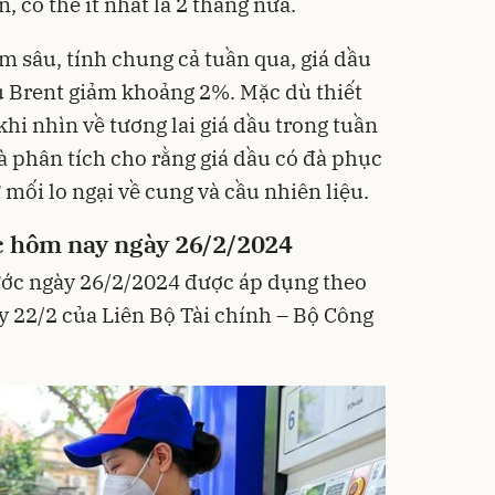
ãn, có thể ít nhất là 2 tháng nữa.
ảm sâu, tính chung cả tuần qua, giá dầu
u Brent giảm khoảng 2%. Mặc dù thiết
hi nhìn về tương lai giá dầu trong tuần
à phân tích cho rằng giá dầu có đà phục
ừ mối lo ngại về cung và cầu nhiên liệu.
c
hôm nay ngày 26/2/2024
ước ngày 26/2/2024 được áp dụng theo
y 22/2 của Liên Bộ Tài chính – Bộ Công