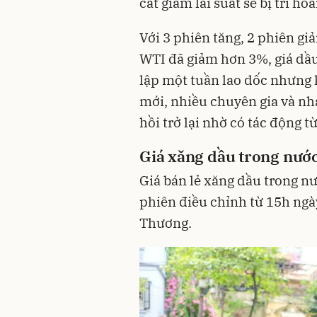
cắt giảm lãi suất sẽ bị trì ho
Với 3 phiên tăng, 2 phiên gi
WTI đã giảm hơn 3%, giá dầ
lập một tuần lao dốc nhưng k
mới, nhiều chuyên gia và nh
hồi trở lại nhờ có tác động t
Giá xăng dầu trong nướ
Giá bán lẻ xăng dầu trong n
phiên điều chỉnh từ 15h ngà
Thương.