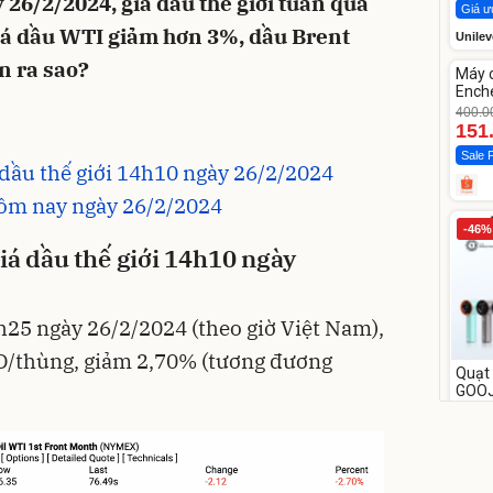
26/2/2024, giá dầu thế giới tuần qua
Giá ư
giá dầu WTI giảm hơn 3%, dầu Brent
Unilev
Unm
n ra sao?
Máy 
-62%
Enche
dao 
400.0
151
Sale 
 dầu thế giới 14h10 ngày 26/2/2024
hôm nay ngày 26/2/2024
-46%
iá dầu thế giới 14h10
ngày
h25 ngày 26/2/2024 (theo giờ Việt Nam),
D/thùng, giảm 2,70% (tương đương
Quạt 
GOO
tốc đ
658.0
349
Flash