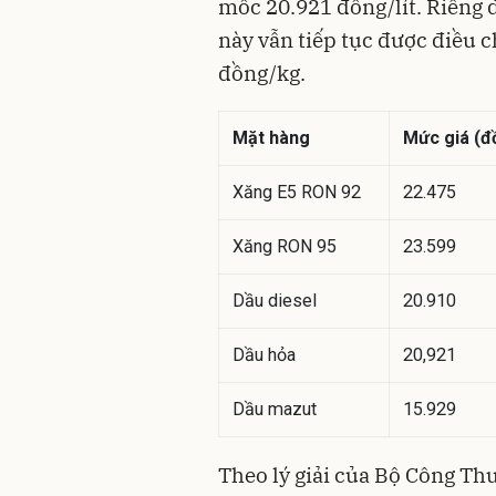
mốc 20.921 đồng/lít. Riêng 
này vẫn tiếp tục được điều c
đồng/kg.
Mặt hàng
Mức giá (đồ
Xăng E5 RON 92
22.475
Xăng RON 95
23.599
Dầu diesel
20.910
Dầu hỏa
20,921
Dầu mazut
15.929
Theo lý giải của Bộ Công Th