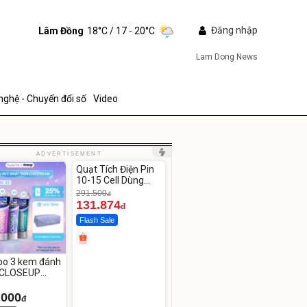
Đăng nhập
Lâm Đồng
18°C
/ 17 - 20°C
Lam Dong News
nghệ - Chuyển đổi số
Video
Giá xăng dầu hôm nay, giá
dầu thế giới 14h10 ngày
26/2/2024
Unmute
ADVERTISEMENT
Giá xăng dầu trong nước
Quạt Tích Điện Pin
-54%
10-15 Cell Dùng
hôm nay ngày 26/2/2024
Liên Tục 4-8H
291.500
đ
131.874
đ
Flash Sale
ửi
o 3 kem đánh
 CLOSEUP
e Now 100g
.000
đ