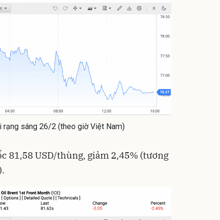
Máy s
CWell
chiều
199.0
C01
125
Flash
ới rạng sáng 26/2 (theo giờ Việt Nam)
ốc 81,58 USD/thùng, giảm 2,45% (tương
.