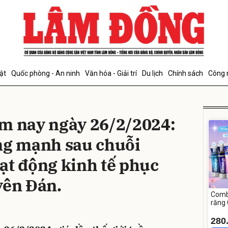
bình luận
ật
Quốc phòng - An ninh
Văn hóa - Giải trí
Du lịch
Chính sách
Công 
m nay ngày 26/2/2024:
ng mạnh sau chuỗi
ạt động kinh tế phục
Hủy
G
yên Đán.
Comb
răng
Whit
280