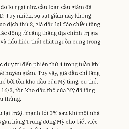
 do lo ngại nhu cầu toàn cầu giảm đã
D. Tuy nhiên, sự sụt giảm này không
iao dịch thứ 3, giá dầu lại đảo chiều tăng
 tác động từ căng thẳng địa chính trị gia
 và dấu hiệu thắt chặt nguồn cung trong
c duy trì đến phiên thứ 4 trong tuần khi
ề huyên giảm. Tuy vậy, giá dầu chỉ tăng
ế bởi tồn kho dầu của Mỹ tăng, cụ thể,
 16/2, tồn kho dầu thô của Mỹ đã tăng
ệu thùng.
u lại trượt mạnh tới 3% sau khi một nhà
Ngân hàng Trung ương Mỹ cho biết việc