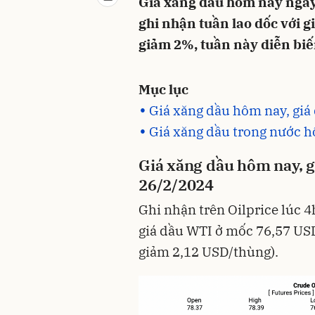
Giá xăng dầu hôm nay ngày 
ghi nhận tuần lao dốc với 
giảm 2%, tuần này diễn biế
Mục lục
Giá xăng dầu hôm nay, giá
Giá xăng dầu trong nước 
Giá xăng dầu hôm nay
,
g
26
/
2
/2024
Ghi nhận trên Oilprice lúc 4
giá dầu WTI ở mốc 76,57 US
giảm 2,12 USD/thùng).