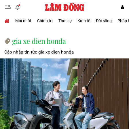
Mới nhất
Chính trị
Thời sự
Kinh tế
Đời sống
Pháp 
gia xe dien honda
Cập nhập tin tức gia xe dien honda