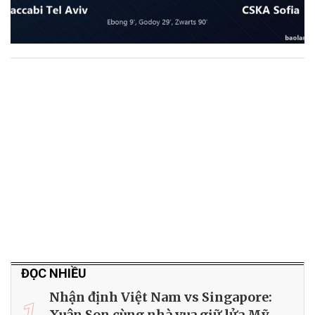
ĐỌC NHIỀU
Nhận định Việt Nam vs Singapore:
1
Xuân Son cùng nhà vua giữ lửa Mỹ