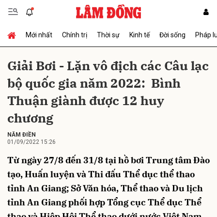
Mới nhất
Chính trị
Thời sự
Kinh tế
Đời sống
Pháp l
Gửi bình luận
Giải Bơi - Lặn vô địch các Câu lạc
bộ quốc gia năm 2022: Bình
Thuận giành được 12 huy
chương
NĂM ĐIỀN
01/09/2022 15:26
Hủy
Gửi
Từ ngày 27/8 đến 31/8 tại hồ bơi Trung tâm Đào
tạo, Huấn luyện và Thi đấu Thể dục thể thao
tỉnh An Giang; Sở Văn hóa, Thể thao và Du lịch
tỉnh An Giang phối hợp Tổng cục Thể dục Thể
thao và Hiệp Hội Thể thao dưới nước Việt Nam