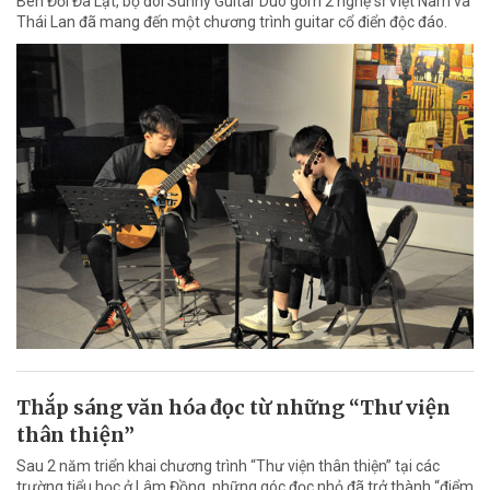
Bên Đồi Đà Lạt, bộ đôi Sunny Guitar Duo gồm 2 nghệ sĩ Việt Nam và
Thái Lan đã mang đến một chương trình guitar cổ điển độc đáo.
Thắp sáng văn hóa đọc từ những “Thư viện
thân thiện”
Sau 2 năm triển khai chương trình “Thư viện thân thiện” tại các
trường tiểu học ở Lâm Đồng, những góc đọc nhỏ đã trở thành “điểm