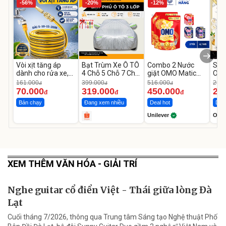
-56%
-20%
-12%
Vòi xịt tăng áp
Bạt Trùm Xe Ô TÔ
Combo 2 Nước
Sữa
dành cho rửa xe,
4 Chỗ 5 Chỗ 7 Chỗ,
giặt OMO Matic
OLA
tưới cây
Bán Tải
Hương Nước Hoa
Hoa
161.000
399.000
516.000
290.
đ
đ
đ
Comfort 4.1KG
Chu
70.000
319.000
450.000
25
đ
đ
đ
Bán chạy
Đang xem nhiều
Deal hot
Deal
Unilever
Olay
XEM THÊM VĂN HÓA - GIẢI TRÍ
Nghe guitar cổ điển Việt - Thái giữa lòng Đà
Lạt
Cuối tháng 7/2026, thông qua Trung tâm Sáng tạo Nghệ thuật Phố