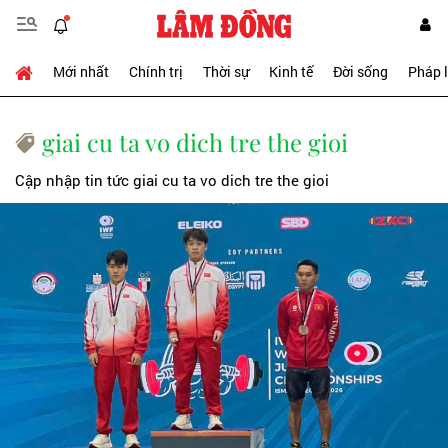
Mới nhất
Chính trị
Thời sự
Kinh tế
Đời sống
Pháp 
giai cu ta vo dich tre the gioi
Cập nhập tin tức giai cu ta vo dich tre the gioi