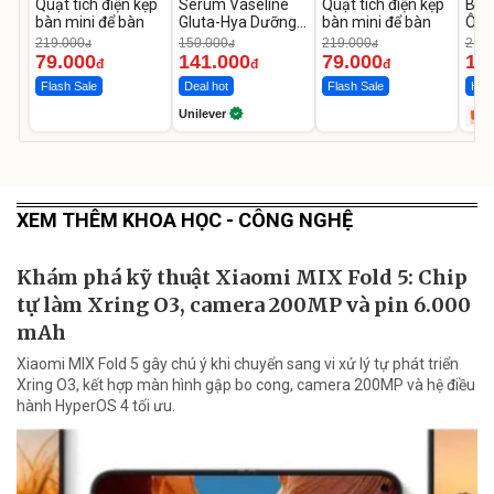
Quạt tích điện kẹp
Serum Vaseline
Quạt tích điện kẹp
Bơm
bàn mini để bàn
Gluta-Hya Dưỡng
bàn mini để bàn
Ô T
Da Sáng Mịn Sau 7
MED
219.000
150.000
219.000
2.69
đ
đ
đ
Ngày
12.
79.000
141.000
79.000
1.
đ
đ
đ
Flash Sale
Deal hot
Flash Sale
Hot 
Unilever
XEM THÊM KHOA HỌC - CÔNG NGHỆ
Khám phá kỹ thuật Xiaomi MIX Fold 5: Chip
tự làm Xring O3, camera 200MP và pin 6.000
mAh
Xiaomi MIX Fold 5 gây chú ý khi chuyển sang vi xử lý tự phát triển
Xring O3, kết hợp màn hình gập bo cong, camera 200MP và hệ điều
hành HyperOS 4 tối ưu.