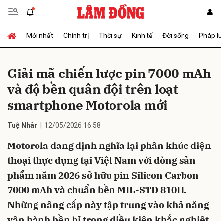
Mới nhất
Chính trị
Thời sự
Kinh tế
Đời sống
Pháp l
Gửi bình luận
Giải mã chiến lược pin 7000 mAh
và độ bền quân đội trên loạt
smartphone Motorola mới
Tuệ Nhân
12/05/2026 16:58
Motorola đang định nghĩa lại phân khúc điện
Hủy
Gửi
thoại thực dụng tại Việt Nam với dòng sản
phẩm năm 2026 sở hữu pin Silicon Carbon
7000 mAh và chuẩn bền MIL-STD 810H.
Những nâng cấp này tập trung vào khả năng
vận hành bền bỉ trong điều kiện khắc nghiệt.