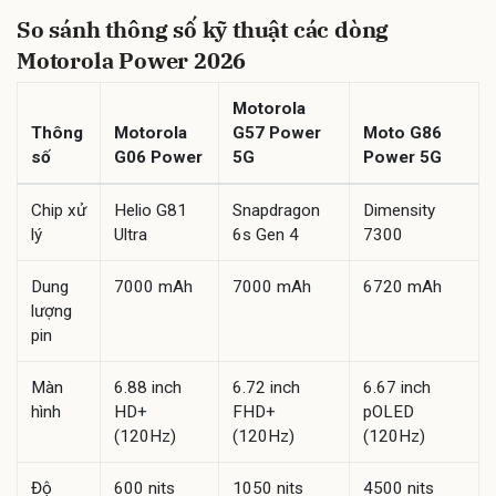
So sánh thông số kỹ thuật các dòng
Motorola Power 2026
Motorola
Thông
Motorola
G57 Power
Moto G86
số
G06 Power
5G
Power 5G
Chip xử
Helio G81
Snapdragon
Dimensity
lý
Ultra
6s Gen 4
7300
Dung
7000 mAh
7000 mAh
6720 mAh
lượng
pin
Màn
6.88 inch
6.72 inch
6.67 inch
hình
HD+
FHD+
pOLED
(120Hz)
(120Hz)
(120Hz)
Độ
600 nits
1050 nits
4500 nits