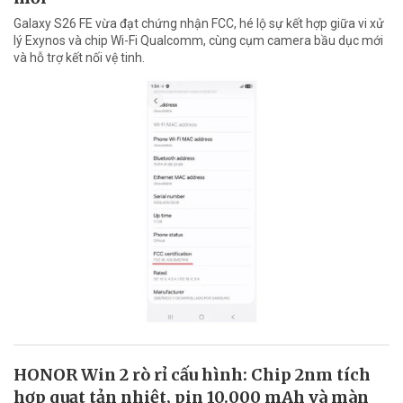
Galaxy S26 FE vừa đạt chứng nhận FCC, hé lộ sự kết hợp giữa vi xử
lý Exynos và chip Wi-Fi Qualcomm, cùng cụm camera bầu dục mới
và hỗ trợ kết nối vệ tinh.
HONOR Win 2 rò rỉ cấu hình: Chip 2nm tích
hợp quạt tản nhiệt, pin 10.000 mAh và màn