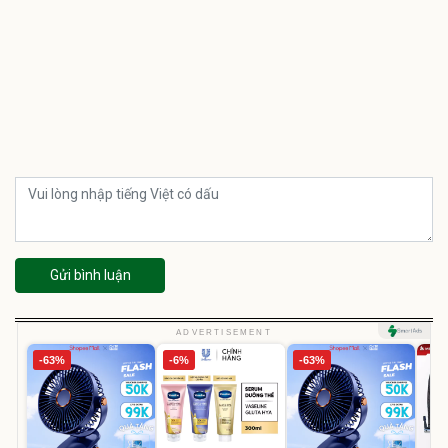
Gửi bình luận
ADVERTISEMENT
-63%
-6%
-63%