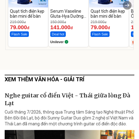
Quạt tích điện kẹp
Serum Vaseline
Quạt tích điện kẹp
Bơm
bàn mini để bàn
Gluta-Hya Dưỡng
bàn mini để bàn
Ô T
Da Sáng Mịn Sau 7
MED
219.000
150.000
219.000
2.69
đ
đ
đ
Ngày
12.
79.000
141.000
79.000
1.
đ
đ
đ
Flash Sale
Deal hot
Flash Sale
Hot 
Unilever
XEM THÊM VĂN HÓA - GIẢI TRÍ
Nghe guitar cổ điển Việt - Thái giữa lòng Đà
Lạt
Cuối tháng 7/2026, thông qua Trung tâm Sáng tạo Nghệ thuật Phố
Bên Đồi Đà Lạt, bộ đôi Sunny Guitar Duo gồm 2 nghệ sĩ Việt Nam và
Thái Lan đã mang đến một chương trình guitar cổ điển độc đáo.