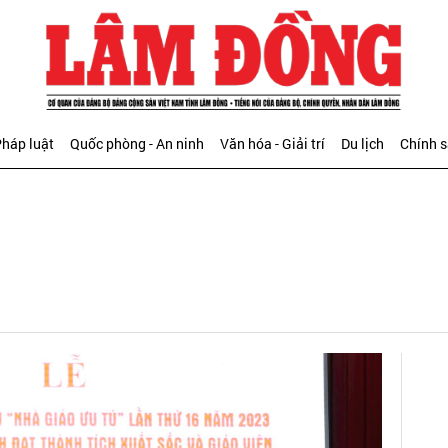
háp luật
Quốc phòng - An ninh
Văn hóa - Giải trí
Du lịch
Chính 