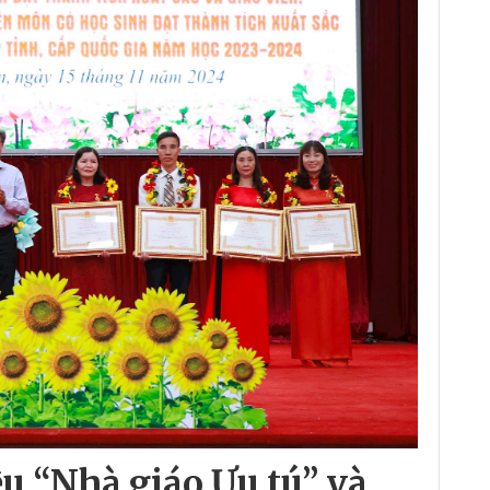
ệu “Nhà giáo Ưu tú” và