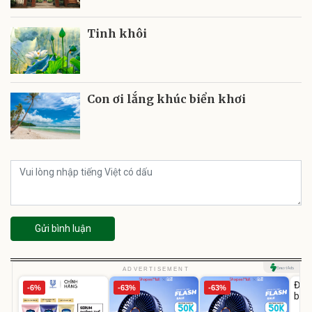
Tinh khôi
Con ơi lắng khúc biển khơi
Gửi bình luận
U
ADVERTISEMENT
Đai 
-6%
-63%
-63%
bé 
1-9 