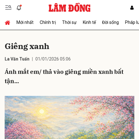
Mới nhất
Chính trị
Thời sự
Kinh tế
Đời sống
Pháp l
Gửi bình luận
Giêng xanh
La Văn Tuấn
01/01/2026 05:06
Ánh mắt em/ thả vào giêng miền xanh bất
tận...
Hủy
Gửi