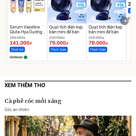
22
Hot 
Cecil
Serum Vaseline
Quạt tích điện kẹp
Quạt tích điện kẹp
Gluta-Hya Dưỡng
bàn mini để bàn
bàn mini để bàn
Da Sáng Mịn Sau 7
150.000
219.000
219.000
đ
đ
đ
Ngày
141.000
79.000
79.000
đ
đ
đ
Deal hot
Flash Sale
Flash Sale
Unilever
XEM THÊM THƠ
Cà phê cóc mỗi sáng
Góc an nhiên