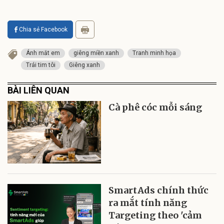
Chia sẻ Facebook
Ánh mắt em
giêng miền xanh
Tranh minh họa
Trái tim tôi
Giêng xanh
BÀI LIÊN QUAN
Cà phê cóc mỗi sáng
SmartAds chính thức
ra mắt tính năng
Targeting theo 'cảm