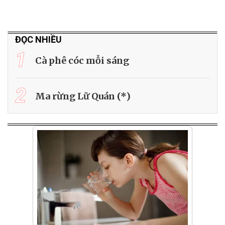
ĐỌC NHIỀU
1
Cà phê cóc mỗi sáng
2
Ma rừng Lữ Quán (*)