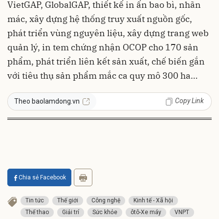
VietGAP, GlobalGAP, thiết kế in ấn bao bì, nhãn
mác, xây dựng hệ thống truy xuất nguồn gốc,
phát triển vùng nguyên liệu, xây dựng trang web
quản lý, in tem chứng nhận OCOP cho 170 sản
phẩm, phát triển liên kết sản xuất, chế biến gắn
với tiêu thụ sản phẩm mắc ca quy mô 300 ha…
Copy Link
Theo baolamdong.vn
Chia sẻ Facebook
Tin tức
Thế giới
Công nghệ
Kinh tế - Xã hội
Thể thao
Giải trí
Sức khỏe
ôtô-Xe máy
VNPT