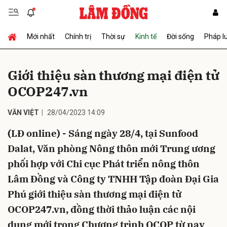
Mới nhất
Chính trị
Thời sự
Kinh tế
Đời sống
Pháp l
Gửi bình luận
Giới thiệu sàn thương mại điện tử
OCOP247.vn
VĂN VIỆT
28/04/2023 14:09
(LĐ online) - Sáng ngày 28/4, tại Sunfood
Dalat, Văn phòng Nông thôn mới Trung ương
Hủy
Gửi
phối hợp với Chi cục Phát triển nông thôn
Lâm Đồng và Công ty TNHH Tập đoàn Đại Gia
Phú giới thiệu sàn thương mại điện tử
OCOP247.vn, đồng thời thảo luận các nội
dung mới trong Chương trình OCOP từ nay