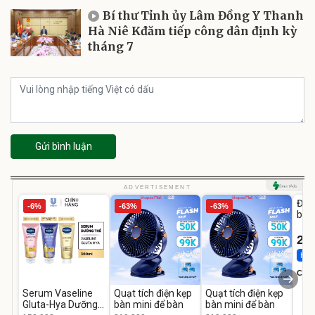
Bí thư Tỉnh ủy Lâm Đồng Y Thanh
Hà Niê Kđăm tiếp công dân định kỳ
tháng 7
Gửi bình luận
U
ADVERTISEMENT
Đai 
-6%
-63%
-63%
bé 
1-9 
22
Hot 
Cecil
Serum Vaseline
Quạt tích điện kẹp
Quạt tích điện kẹp
Gluta-Hya Dưỡng
bàn mini để bàn
bàn mini để bàn