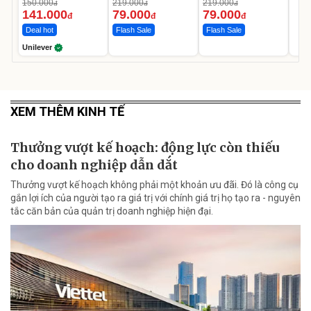
Da Sáng Mịn Sau 7
150.000
219.000
219.000
đ
đ
đ
Ngày
141.000
79.000
79.000
đ
đ
đ
Deal hot
Flash Sale
Flash Sale
Unilever
XEM THÊM KINH TẾ
Thưởng vượt kế hoạch: động lực còn thiếu
cho doanh nghiệp dẫn dắt
Thưởng vượt kế hoạch không phải một khoản ưu đãi. Đó là công cụ
gắn lợi ích của người tạo ra giá trị với chính giá trị họ tạo ra - nguyên
tắc căn bản của quản trị doanh nghiệp hiện đại.