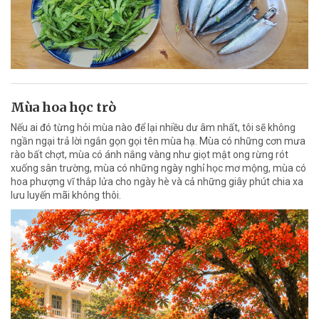
Mùa hoa học trò
Nếu ai đó từng hỏi mùa nào để lại nhiều dư âm nhất, tôi sẽ không
ngần ngại trả lời ngắn gọn gọi tên mùa hạ. Mùa có những cơn mưa
rào bất chợt, mùa có ánh nắng vàng như giọt mật ong rừng rót
xuống sân trường, mùa có những ngày nghỉ học mơ mộng, mùa có
hoa phượng vĩ thắp lửa cho ngày hè và cả những giây phút chia xa
lưu luyến mãi không thôi.