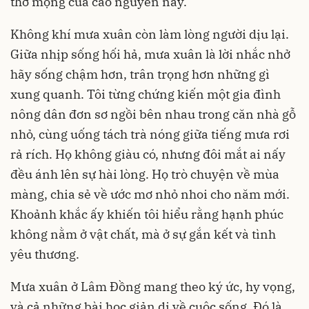
thơ mộng của cao nguyên này.
Không khí mưa xuân còn làm lòng người dịu lại.
Giữa nhịp sống hối hả, mưa xuân là lời nhắc nhở
hãy sống chậm hơn, trân trọng hơn những gì
xung quanh. Tôi từng chứng kiến một gia đình
nông dân đơn sơ ngồi bên nhau trong căn nhà gỗ
nhỏ, cùng uống tách trà nóng giữa tiếng mưa rơi
rả rích. Họ không giàu có, nhưng đôi mắt ai nấy
đều ánh lên sự hài lòng. Họ trò chuyện về mùa
màng, chia sẻ về ước mơ nhỏ nhoi cho năm mới.
Khoảnh khắc ấy khiến tôi hiểu rằng hạnh phúc
không nằm ở vật chất, mà ở sự gắn kết và tình
yêu thương.
Mưa xuân ở Lâm Đồng mang theo ký ức, hy vọng,
và cả những bài học giản dị về cuộc sống. Đó là