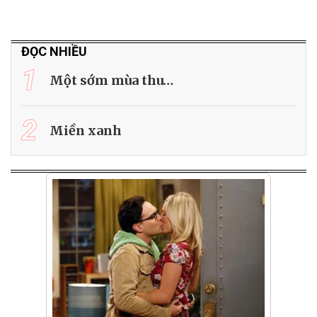
ĐỌC NHIỀU
1
Một sớm mùa thu…
2
Miền xanh