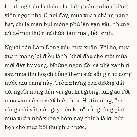
li ti đọng trên lá thông lại bừng sáng như những
viên ngọc nhỏ. Ở nơi đây, mưa xuân chẳng nặng
hạt, chỉ là màn bụi mỏng phủ lên vạn vật, nhưng
đủ để mọi thứ như được tắm mát, hồi sinh.
Người dân Lâm Đồng yêu mưa xuân. Với họ, mưa
xuân mang lại điều lành, khởi đầu cho một mùa
mới đầy hy vọng. Những ngọn đồi cà phê xanh rì
sau mùa thu hoạch bỗng thêm sức sống nhờ dòng
nước dịu dàng này. Trên những con đường đất
đỏ, người nông dân vai gùi hạt giống, lưng áo ướt
mưa vẫn nở nụ cười hiền hòa. Họ tin rằng, “có
công mài sắt, có ngày nên kim”, rằng từng giọt
mưa xuân nhỏ xuống hôm nay chính là lời hứa
hẹn cho mùa bội thu phía trước.