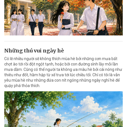
Những thú vui ngày hè
Có lẽ nhiều người sẽ không thích mùa hè bởi những cơn mưa bất
chợt ào tới rồi đột ngột tạnh, hoặc bởi con đường sình lầy mỗi lần
mưa dầm. Cũng có thể người ta không ưa màu hè bởi cái nóng như
thiêu như đốt, hầm hập từ xế trưa tới lúc chiều tối. Chỉ có tôi là vẫn
yêu mùa hè như những đứa con nít ngóng những ngày nghỉ hè để
quậy phá thỏa thích.