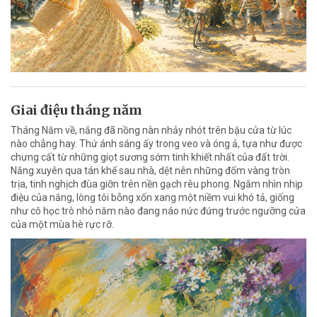
Giai điệu tháng năm
Tháng Năm về, nắng đã nồng nàn nhảy nhót trên bậu cửa từ lúc
nào chẳng hay. Thứ ánh sáng ấy trong veo và óng ả, tựa như được
chưng cất từ những giọt sương sớm tinh khiết nhất của đất trời.
Nắng xuyên qua tán khế sau nhà, dệt nên những đốm vàng tròn
trịa, tinh nghịch đùa giỡn trên nền gạch rêu phong. Ngắm nhìn nhịp
điệu của nắng, lòng tôi bỗng xốn xang một niềm vui khó tả, giống
như cô học trò nhỏ năm nào đang náo nức đứng trước ngưỡng cửa
của một mùa hè rực rỡ.