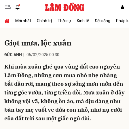
Mới nhất
Chính trị
Thời sự
Kinh tế
Đời sống
Pháp l
Gửi bình luận
Giọt mưa, lộc xuân
ĐỨC ANH
06/02/2025 00:30
Khi mùa xuân ghé qua vùng đất cao nguyên
Lâm Đồng, những cơn mưa nhỏ nhẹ nhàng
bắt đầu rơi, mang theo sự sống mơn mởn đến
Hủy
Gửi
từng góc vườn, từng triền đồi. Mưa xuân ở đây
không vội vã, không ồn ào, mà dịu dàng như
bàn tay mẹ vuốt ve đứa con nhỏ, như nụ cười
của đất trời sau một giấc ngủ dài.