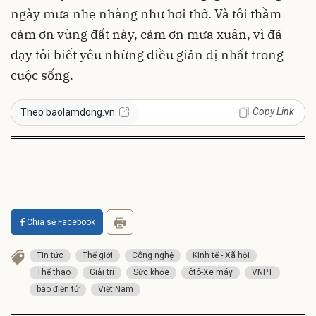
ngày mưa nhẹ nhàng như hơi thở. Và tôi thầm
cảm ơn vùng đất này, cảm ơn mưa xuân, vì đã
dạy tôi biết yêu những điều giản dị nhất trong
cuộc sống.
Copy Link
Theo baolamdong.vn
Chia sẻ Facebook
Tin tức
Thế giới
Công nghệ
Kinh tế - Xã hội
Thể thao
Giải trí
Sức khỏe
ôtô-Xe máy
VNPT
báo điện tử
Việt Nam